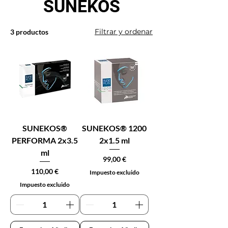
SUNEKOS
Filtrar y ordenar
3 productos
SUNEKOS®
SUNEKOS® 1200
PERFORMA 2x3.5
2x1.5 ml
ml
Precio
99,00 €
Precio
110,00 €
Impuesto excluido
Impuesto excluido