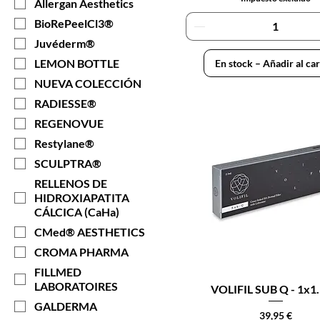
Allergan Aesthetics
BioRePeelCl3®
Juvéderm®
LEMON BOTTLE
En stock – Añadir al car
NUEVA COLECCIÓN
RADIESSE®
REGENOVUE
Restylane®
SCULPTRA®
RELLENOS DE
HIDROXIAPATITA
CÁLCICA (CaHa)
CMed® AESTHETICS
CROMA PHARMA
FILLMED
LABORATOIRES
VOLIFIL SUB Q - 1x1.
GALDERMA
Precio
39,95 €