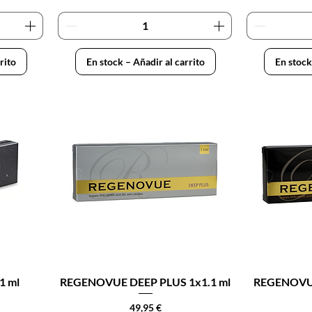
rito
En stock – Añadir al carrito
En stock
1 ml
REGENOVUE DEEP PLUS 1x1.1 ml
REGENOVUE
Precio
49,95 €