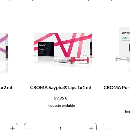
1x2 ml
CROMA Saypha® Lips 1x1 ml
CROMA Pure 
Precio
59,95 €
Impuesto excluido
Imp