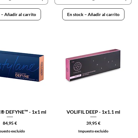
 – Añadir al carrito
En stock – Añadir al carrito
® DEFYNE™ - 1x1 ml
VOLIFIL DEEP - 1x1.1 ml
Precio
Precio
84,95 €
39,95 €
uesto excluido
Impuesto excluido