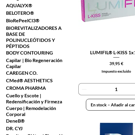
AQUALYX®
BELOTERO®
BioRePeelCl3®
BIOREVITALIZADORES A
BASE DE
POLINUCLEÓTIDOS Y
PÉPTIDOS
LUMIFIL® L-KISS 1x
BODY CONTOURING
Capilar | Bio Regeneración
Precio
39,95 €
Capilar
Impuesto excluido
CAREGEN CO.
CMed® AESTHETICS
CROMA PHARMA
Cuello y Escote |
Redensificación y Firmeza
En stock – Añadir al car
Cuerpo | Remodelación
Corporal
DeneB®
DR. CYJ