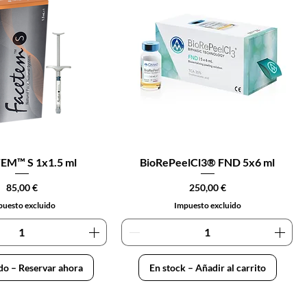
EM™ S 1x1.5 ml
BioRePeelCl3® FND 5x6 ml
Precio
Precio
85,00 €
250,00 €
uesto excluido
Impuesto excluido
do – Reservar ahora
En stock – Añadir al carrito