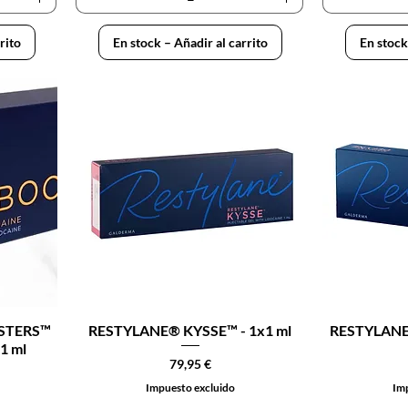
rito
En stock – Añadir al carrito
En stock
STERS™
RESTYLANE® KYSSE™ - 1x1 ml
RESTYLANE
1 ml
Precio
79,95 €
Impuesto excluido
Imp