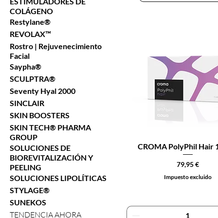
ESTIMULADORES DE
COLÁGENO
Restylane®
REVOLAX™
Rostro | Rejuvenecimiento
Facial
Saypha®
SCULPTRA®
Seventy Hyal 2000
SINCLAIR
SKIN BOOSTERS
SKIN TECH® PHARMA
GROUP
CROMA PolyPhil Hair 
SOLUCIONES DE
BIOREVITALIZACIÓN Y
Precio
79,95 €
PEELING
SOLUCIONES LIPOLÍTICAS
Impuesto excluido
STYLAGE®
SUNEKOS
TENDENCIA AHORA