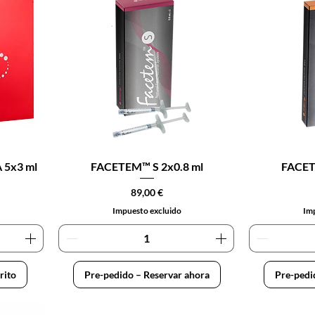
 5x3 ml
FACETEM™ S 2x0.8 ml
FACET
Precio
89,00 €
Impuesto excluido
Imp
rito
Pre-pedido – Reservar ahora
Pre-pedi