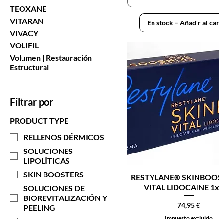
TEOXANE
VITARAN
En stock – Añadir al car
VIVACY
VOLIFIL
Volumen | Restauración
Estructural
Filtrar por
PRODUCT TYPE
RELLENOS DÉRMICOS
SOLUCIONES
LIPOLÍTICAS
SKIN BOOSTERS
RESTYLANE® SKINBOO
VITAL LIDOCAINE 1x
SOLUCIONES DE
BIOREVITALIZACIÓN Y
Precio
74,95 €
PEELING
Impuesto excluido