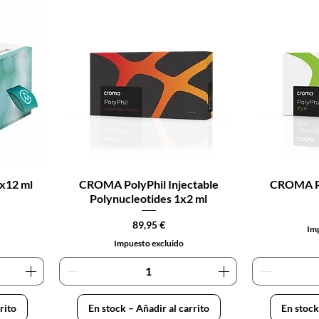
x12 ml
CROMA PolyPhil Injectable
CROMA Po
Polynucleotides 1x2 ml
Precio
89,95 €
Imp
Impuesto excluido
rito
En stock – Añadir al carrito
En stock