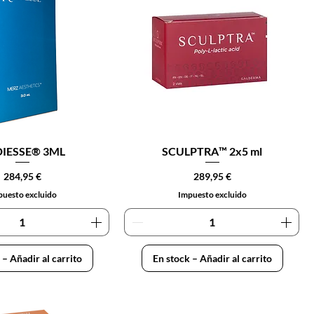
IESSE® 3ML
SCULPTRA™ 2x5 ml
Precio
Precio
284,95 €
289,95 €
uesto excluido
Impuesto excluido
 – Añadir al carrito
En stock – Añadir al carrito