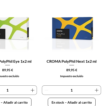
lyPhil Eye 1x2 ml
CROMA PolyPhil Next 1x2 ml
Precio
Precio
89,95 €
89,95 €
uesto excluido
Impuesto excluido
 – Añadir al carrito
En stock – Añadir al carrito