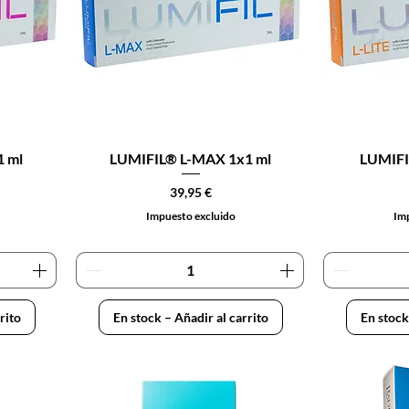
1 ml
LUMIFIL® L-MAX 1x1 ml
LUMIFI
Precio
39,95 €
Impuesto excluido
Imp
rito
En stock – Añadir al carrito
En stock