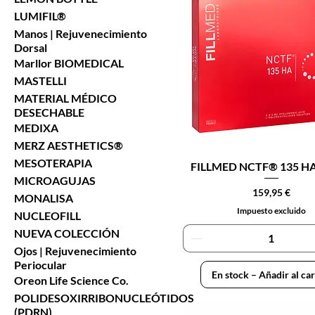
LUMIFIL®
Manos | Rejuvenecimiento
Dorsal
Marllor BIOMEDICAL
MASTELLI
MATERIAL MÉDICO
DESECHABLE
MEDIXA
MERZ AESTHETICS®
MESOTERAPIA
FILLMED NCTF® 135 HA
MICROAGUJAS
Precio
159,95 €
MONALISA
Impuesto excluido
NUCLEOFILL
NUEVA COLECCIÓN
Ojos | Rejuvenecimiento
Periocular
En stock – Añadir al car
Oreon Life Science Co.
POLIDESOXIRRIBONUCLEÓTIDOS
(PDRN)