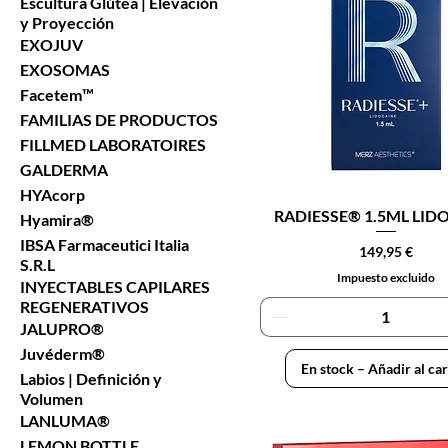
Escultura Glútea | Elevación
y Proyección
EXOJUV
EXOSOMAS
Facetem™
FAMILIAS DE PRODUCTOS
FILLMED LABORATOIRES
GALDERMA
HYAcorp
RADIESSE® 1.5ML LID
Hyamira®
IBSA Farmaceutici Italia
Precio
149,95 €
S.R.L
Impuesto excluido
INYECTABLES CAPILARES
REGENERATIVOS
JALUPRO®
Juvéderm®
En stock – Añadir al car
Labios | Definición y
Volumen
LANLUMA®
LEMON BOTTLE