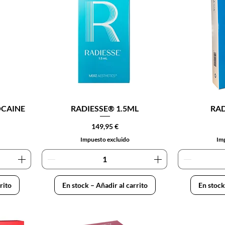
OCAINE
RADIESSE® 1.5ML
RAD
Precio
149,95 €
Impuesto excluido
Imp
rito
En stock – Añadir al carrito
En stock