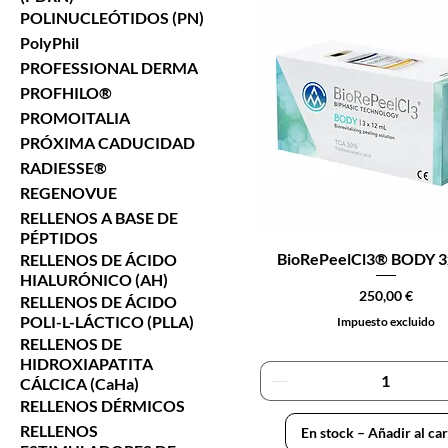
POLINUCLEÓTIDOS (PN)
PolyPhil
PROFESSIONAL DERMA
PROFHILO®
PROMOITALIA
PRÓXIMA CADUCIDAD
RADIESSE®
REGENOVUE
RELLENOS A BASE DE
PÉPTIDOS
BioRePeelCl3® BODY 3
RELLENOS DE ÁCIDO
HIALURÓNICO (AH)
Precio
250,00 €
RELLENOS DE ÁCIDO
POLI-L-LÁCTICO (PLLA)
Impuesto excluido
RELLENOS DE
HIDROXIAPATITA
CÁLCICA (CaHa)
RELLENOS DÉRMICOS
RELLENOS
En stock – Añadir al car