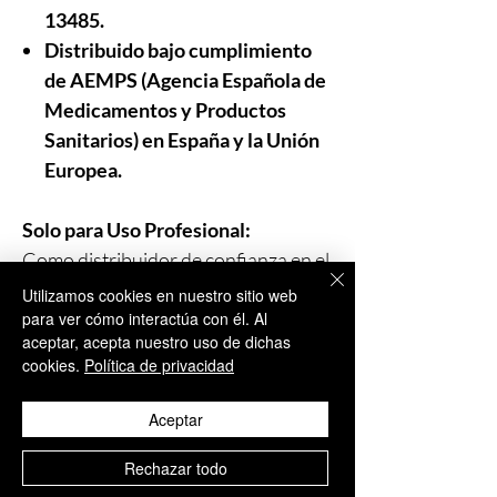
13485.
Distribuido bajo cumplimiento
de AEMPS (Agencia Española de
Medicamentos y Productos
Sanitarios)
en
España y la Unión
Europea.
Solo para Uso Profesional:
Como distribuidor de confianza en el
sector de la medicina estética,
Utilizamos cookies en nuestro sitio web
Aesthisave®
para ver cómo interactúa con él. Al
recalca que nuestros
aceptar, acepta nuestro uso de dichas
productos están destinados
cookies.
Política de privacidad
exclusivamente al uso profesional
.
Estos tratamientos deben ser
Aceptar
realizados únicamente por
personal
sanitario cualificado y
Rechazar todo