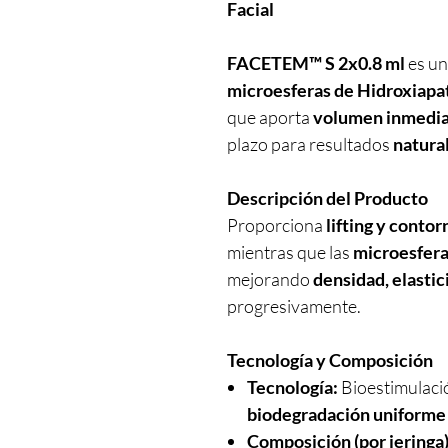
Facial
FACETEM™ S 2x0.8 ml
es un
microesferas de Hidroxiapat
que aporta
volumen inmedi
plazo para resultados
natura
Descripción del Producto
Proporciona
lifting y conto
mientras que las
microesfer
mejorando
densidad, elastic
progresivamente.
Tecnología y Composición
Tecnología:
Bioestimulaci
biodegradación uniforme
Composición (por jeringa)