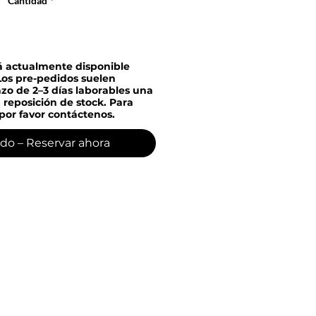
Cantidad
*
á actualmente disponible
Los pre-pedidos suelen
azo de 2–3 días laborables una
 reposición de stock. Para
por favor contáctenos.
do – Reservar ahora