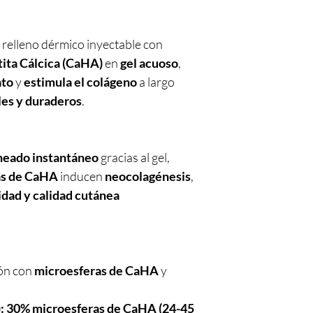
 relleno dérmico inyectable con
ita Cálcica (CaHA)
en
gel acuoso
,
ato
y
estimula el colágeno
a largo
les y duraderos
.
rneado instantáneo
gracias al gel,
as de CaHA
inducen
neocolagénesis
,
idad y calidad cutánea
ón con
microesferas de CaHA
y
:
30% microesferas de CaHA (24-45