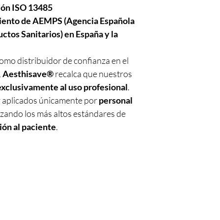
ción ISO 13485
miento de AEMPS (Agencia Española
tos Sanitarios) en España y la
omo distribuidor de confianza en el
,
Aesthisave®
recalca que nuestros
exclusivamente al uso profesional
.
r aplicados únicamente por
personal
izando los más altos estándares de
ión al paciente
.