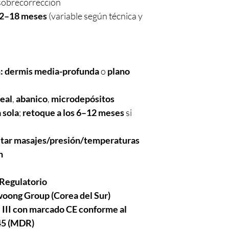
sobrecorrección
2–18 meses
(variable según técnica y
:
dermis media-profunda
o
plano
neal
,
abanico
,
microdepósitos
 sola
;
retoque a los 6–12 meses
si
itar masajes/presión/temperaturas
h
Regulatorio
oong Group (Corea del Sur)
 III con marcado CE conforme al
45 (MDR)