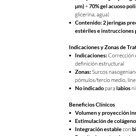
µm)
+
70% gel acuoso pol
glicerina, agua)
Contenido:
2 jeringas pre
estériles e instrucciones
Indicaciones y Zonas de Tr
Indicaciones:
Corrección d
definición estructural
Zonas:
Surcos nasogeniano
pómulos/tercio medio, lín
No indicado
para
labios
n
Beneficios Clínicos
Volumen y proyección in
Estimulación de colágeno
Integración estable
con
b