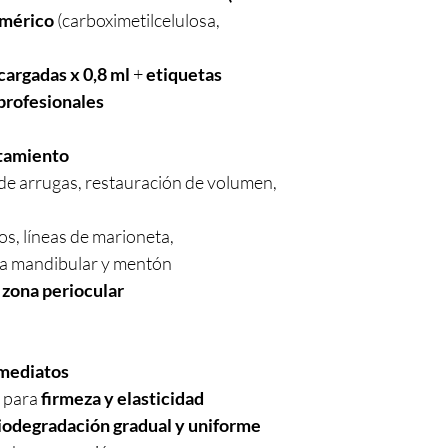
imérico
(carboximetilcelulosa,
cargadas x 0,8 ml
+
etiquetas
 profesionales
atamiento
e arrugas, restauración de volumen,
s, líneas de marioneta,
ea mandibular y mentón
i
zona periocular
mediatos
para
firmeza y elasticidad
iodegradación gradual y uniforme