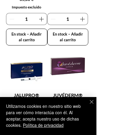
Impuesto excluido
En stock – Añadir
En stock – Añadir
al carrito
al carrito
JALUPRO®
JUVÉDERM®
SUPER HYDRO
ULTRA 2
Utilizamos cookies en nuestro sitio web
1x2.5 ml
LIDOCAINE
para ver cómo interactúa con él. Al
2x0.55 ml
aceptar, acepta nuestro uso de dichas
Precio
80,00 €
cookies.
Política de privacidad
Precio
119,95 €
Impuesto excluido