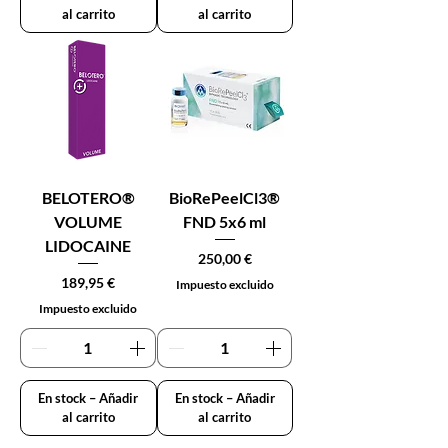
al carrito
al carrito
BELOTERO®
BioRePeelCl3®
VOLUME
FND 5x6 ml
LIDOCAINE
Precio
250,00 €
Precio
189,95 €
Impuesto excluido
Impuesto excluido
En stock – Añadir
En stock – Añadir
al carrito
al carrito