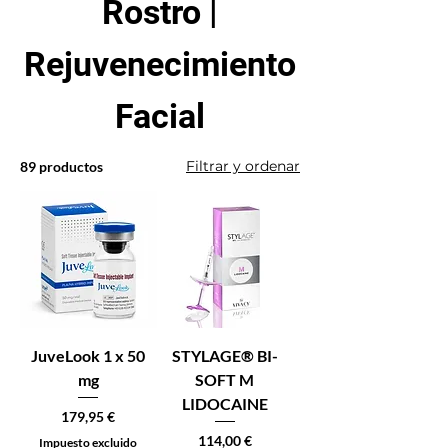
Rostro |
Rejuvenecimiento
Facial
Filtrar y ordenar
89 productos
JuveLook 1 x 50
STYLAGE® BI-
mg
SOFT M
LIDOCAINE
Precio
179,95 €
Precio
114,00 €
Impuesto excluido