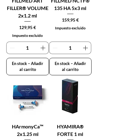
FILLMED ART
FILLMED NCTF®
FILLER® VOLUME
135 HA 5x3 ml
2x1.2 ml
Precio
159,95 €
Precio
129,95 €
Impuesto excluido
Impuesto excluido
En stock – Añadir
En stock – Añadir
al carrito
al carrito
HArmonyCa™
HYAMIRA®
2x1.25 ml
FORTE 1 ml