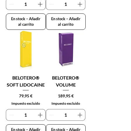
En stock – Añadir
En stock – Añadir
al carrito
al carrito
BELOTERO®
BELOTERO®
SOFT LIDOCAINE
VOLUME
Precio
Precio
79,95 €
189,95 €
Impuesto excluido
Impuesto excluido
En stock – Añadir
En stock – Añadir