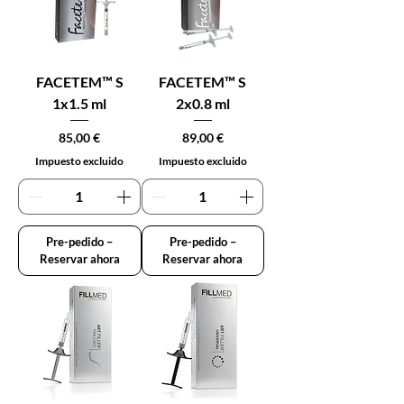
FACETEM™ S
FACETEM™ S
1x1.5 ml
2x0.8 ml
Precio
Precio
85,00 €
89,00 €
Impuesto excluido
Impuesto excluido
Pre-pedido –
Pre-pedido –
Reservar ahora
Reservar ahora