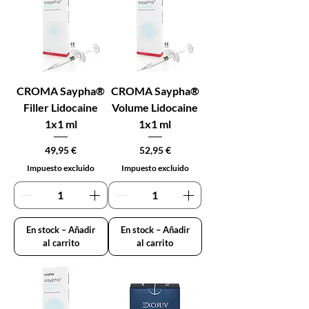
CROMA Saypha®
CROMA Saypha®
Filler Lidocaine
Volume Lidocaine
1x1 ml
1x1 ml
Precio
Precio
49,95 €
52,95 €
Impuesto excluido
Impuesto excluido
En stock – Añadir
En stock – Añadir
al carrito
al carrito