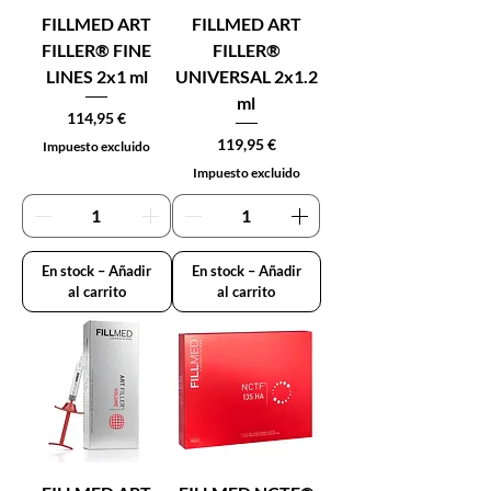
FILLMED ART
FILLMED ART
FILLER® FINE
FILLER®
LINES 2x1 ml
UNIVERSAL 2x1.2
ml
Precio
114,95 €
Precio
119,95 €
Impuesto excluido
Impuesto excluido
En stock – Añadir
En stock – Añadir
al carrito
al carrito