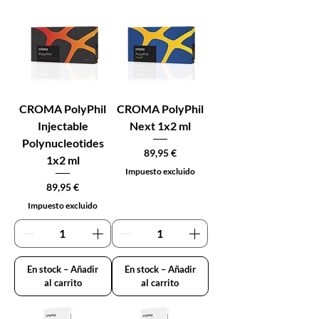
CROMA PolyPhil
CROMA PolyPhil
Injectable
Next 1x2 ml
Polynucleotides
Precio
89,95 €
1x2 ml
Impuesto excluido
Precio
89,95 €
Impuesto excluido
En stock – Añadir
En stock – Añadir
al carrito
al carrito