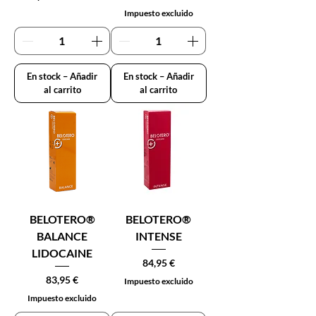
Impuesto excluido
En stock – Añadir
En stock – Añadir
al carrito
al carrito
BELOTERO®
BELOTERO®
BALANCE
INTENSE
LIDOCAINE
Precio
84,95 €
Precio
83,95 €
Impuesto excluido
Impuesto excluido