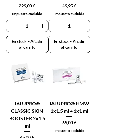
Precio
Precio
299,00 €
49,95 €
Impuesto excluido
Impuesto excluido
En stock – Añadir
En stock – Añadir
al carrito
al carrito
JALUPRO®
JALUPRO® HMW
CLASSIC SKIN
1x1.5 ml + 1x1 ml
BOOSTER 2x1.5
Precio
65,00 €
ml
Impuesto excluido
Precio
65,00 €