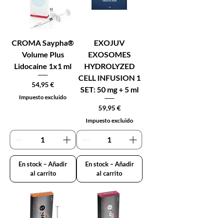
CROMA Saypha®
EXOJUV
Volume Plus
EXOSOMES
Lidocaine 1x1 ml
HYDROLYZED
CELL INFUSION 1
Precio
54,95 €
SET: 50 mg + 5 ml
Impuesto excluido
Precio
59,95 €
Impuesto excluido
En stock – Añadir
En stock – Añadir
al carrito
al carrito