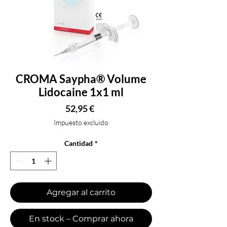
CROMA Saypha® Volume
Lidocaine 1x1 ml
Precio
52,95 €
Impuesto excluido
Cantidad
*
Agregar al carrito
En stock – Comprar ahora