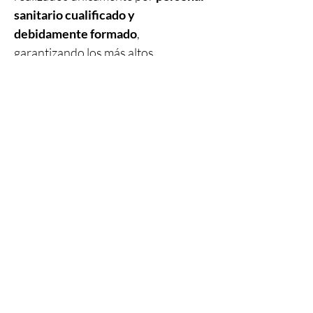
sanitario cualificado y
debidamente formado
,
garantizando los más altos
estándares de seguridad y atención
al paciente.
Productos
relacionados