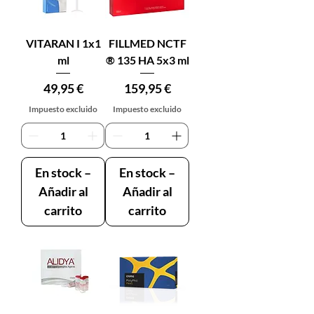
VITARAN I 1x1
FILLMED NCTF
ml
® 135 HA 5x3 ml
Precio
Precio
49,95 €
159,95 €
Impuesto excluido
Impuesto excluido
En stock –
En stock –
Añadir al
Añadir al
carrito
carrito