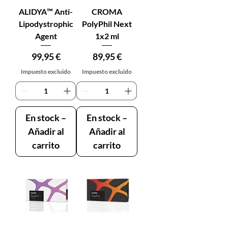
ALIDYA™ Anti-
CROMA
Lipodystrophic
PolyPhil Next
Agent
1x2 ml
Precio
Precio
99,95 €
89,95 €
Impuesto excluido
Impuesto excluido
En stock –
En stock –
Añadir al
Añadir al
carrito
carrito