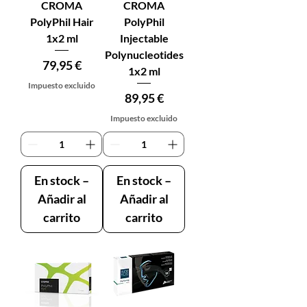
CROMA
CROMA
PolyPhil Hair
PolyPhil
1x2 ml
Injectable
Polynucleotides
Precio
79,95 €
1x2 ml
Impuesto excluido
Precio
89,95 €
Impuesto excluido
En stock –
En stock –
Añadir al
Añadir al
carrito
carrito