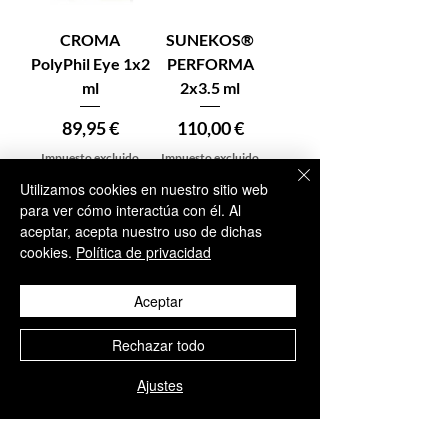
CROMA
SUNEKOS®
PolyPhil Eye 1x2
PERFORMA
ml
2x3.5 ml
Precio
Precio
89,95 €
110,00 €
Impuesto excluido
Impuesto excluido
Utilizamos cookies en nuestro sitio web
para ver cómo interactúa con él. Al
aceptar, acepta nuestro uso de dichas
En stock –
En stock –
cookies.
Política de privacidad
Añadir al
Añadir al
Aceptar
carrito
carrito
Rechazar todo
Ajustes
1
/
1