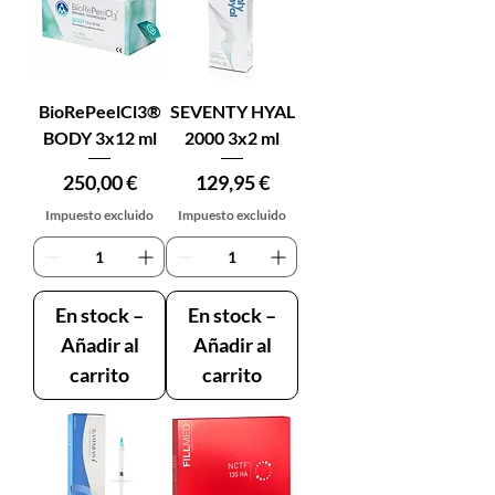
BioRePeelCl3®
SEVENTY HYAL
BODY 3x12 ml
2000 3x2 ml
Precio
Precio
250,00 €
129,95 €
Impuesto excluido
Impuesto excluido
En stock –
En stock –
Añadir al
Añadir al
carrito
carrito