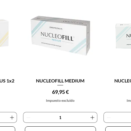
Vista rápida
V
US 1x2
NUCLEOFILL MEDIUM
NUCLEO
Precio
69,95 €
Impuesto excluido
Im