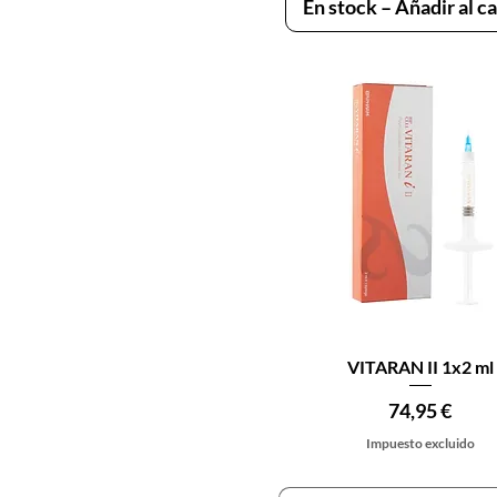
En stock – Añadir al ca
Vista rápida
VITARAN II 1x2 ml
Precio
74,95 €
Impuesto excluido