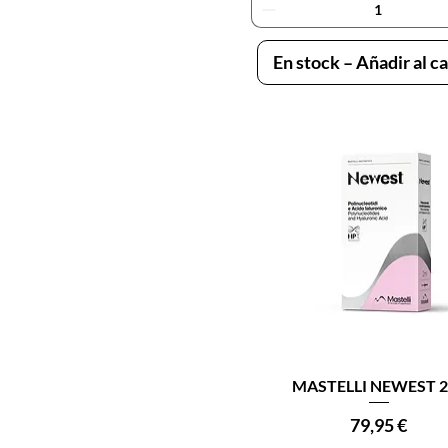
En stock – Añadir al ca
Vista rápida
MASTELLI NEWEST 2
Precio
79,95 €