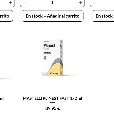
rrito
En stock – Añadir al carrito
En stock 
Vista rápida
ml
MASTELLI PLINEST FAST 1x2 ml
Precio
89,95 €