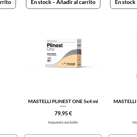
rrito
En stock – Añadir al carrito
En stock 
Vista rápida
V
MASTELLI PLINEST ONE 5x4 ml
MASTELLI 
Precio
79,95 €
Impuesto excluido
Im