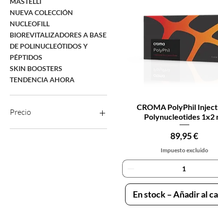
MASTELLI
NUEVA COLECCIÓN
NUCLEOFILL
BIOREVITALIZADORES A BASE
DE POLINUCLEÓTIDOS Y
PÉPTIDOS
SKIN BOOSTERS
TENDENCIA AHORA
Vista rápida
CROMA PolyPhil Inject
Precio
Polynucleotides 1x2 
Precio
89,95 €
49 €
90 €
Impuesto excluido
En stock – Añadir al ca