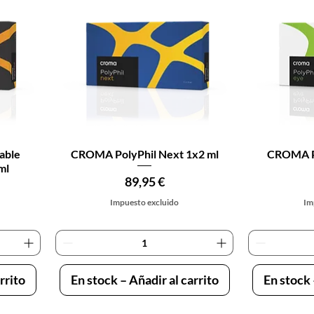
Vista rápida
V
able
CROMA PolyPhil Next 1x2 ml
CROMA Po
ml
Precio
89,95 €
Impuesto excluido
Im
rrito
En stock – Añadir al carrito
En stock 