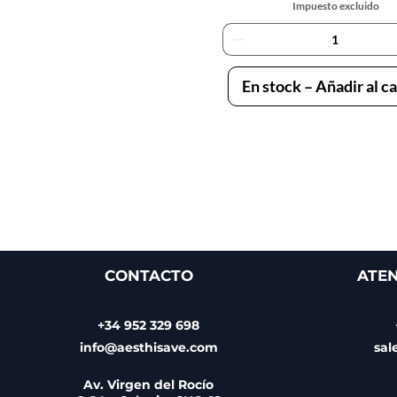
Impuesto excluido
En stock – Añadir al ca
CONTACTO
ATEN
+34 952 329 698
info@aesthisave.com
sal
Av. Virgen del Rocío