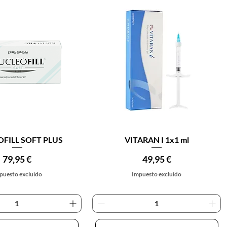
ista rápida
Vista rápida
FILL SOFT PLUS
VITARAN I 1x1 ml
Precio
Precio
79,95 €
49,95 €
puesto excluido
Impuesto excluido