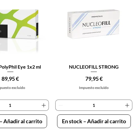
ista rápida
Vista rápida
lyPhil Eye 1x2 ml
NUCLEOFILL STRONG
Precio
Precio
89,95 €
79,95 €
puesto excluido
Impuesto excluido
– Añadir al carrito
En stock – Añadir al carrito