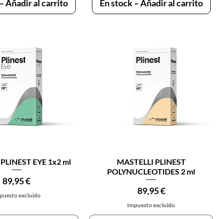
– Añadir al carrito
En stock – Añadir al carrito
ista rápida
Vista rápida
PLINEST EYE 1x2 ml
MASTELLI PLINEST
POLYNUCLEOTIDES 2 ml
Precio
89,95 €
Precio
89,95 €
puesto excluido
Impuesto excluido