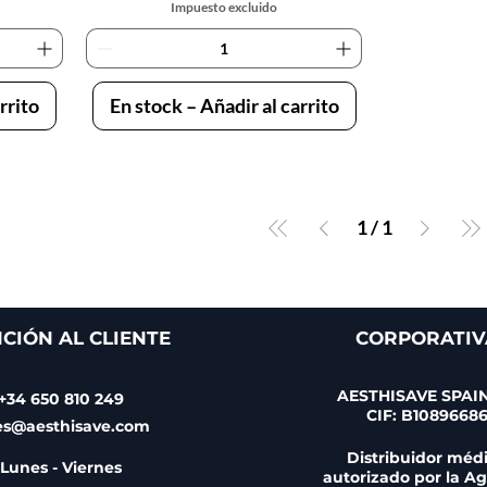
Impuesto excluido
rrito
En stock – Añadir al carrito
1
/
1
CIÓN AL CLIENTE
CORPORATIV
AESTHISAVE SPAIN
+34 650 810 249
CIF: B1089668
es@aesthisave.com
Distribuidor méd
Lunes - Viernes
autorizado por la A