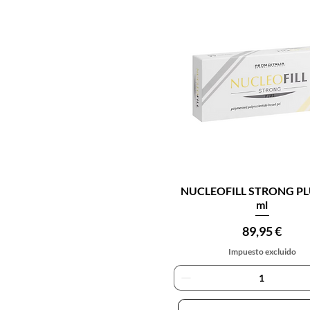
Vista rápida
NUCLEOFILL STRONG PL
ml
Precio
89,95 €
Impuesto excluido