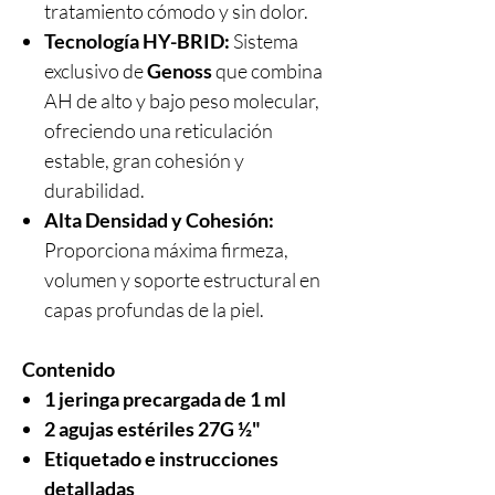
tratamiento cómodo y sin dolor.
Tecnología HY-BRID:
Sistema
exclusivo de
Genoss
que combina
AH de alto y bajo peso molecular,
ofreciendo una reticulación
estable, gran cohesión y
durabilidad.
Alta Densidad y Cohesión:
Proporciona máxima firmeza,
volumen y soporte estructural en
capas profundas de la piel.
Contenido
1 jeringa precargada de 1 ml
2 agujas estériles 27G ½"
Etiquetado e instrucciones
detalladas