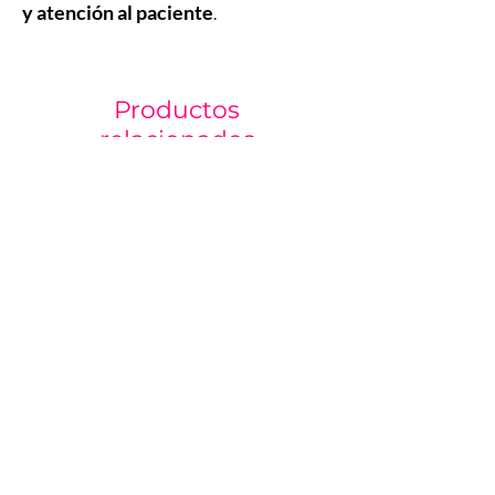
y atención al paciente
.
Productos
relacionados
JuveLook 1 x 50 mg
aesPlla® 365 mg 1 V