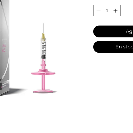
Agr
En sto