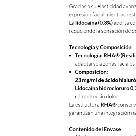
Gracias a su elasticidad avan
expresión facial mientras rest
La
lidocaína (0,3%)
aporta co
reduciendo la sensación de do
Tecnología y Composición
Tecnología:
RHA® (Resili
adaptarse a zonas faciales
Composición:
23 mg/ml de ácido hialuró
Lidocaína hidrocloruro 0
cómodo y sin dolor
La estructura
RHA®
conserva
garantizan una integración nat
Contenido del Envase