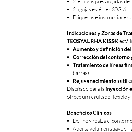
2 jeringas precargadas de 
2 agujas estériles 30G ½
Etiquetas e instrucciones 
Indicaciones y Zonas de Tr
TEOSYAL RHA KISS®
está i
Aumento y definición del
Corrección del contorno y
Tratamiento de líneas fin
barras)
Rejuvenecimiento sutil
e
Diseñado para la
inyección e
ofrece un resultado flexible 
Beneficios Clínicos
Define y realza el contorno
Aporta volumen suave y n