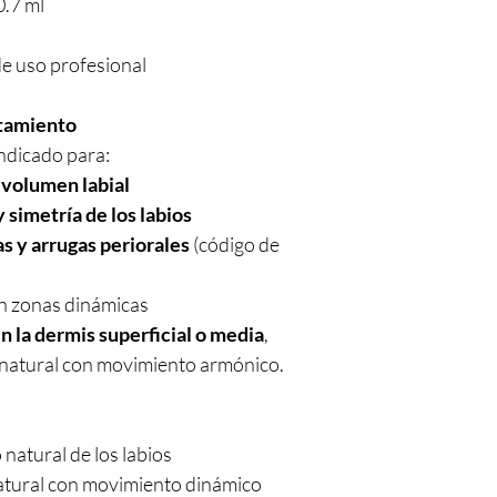
0.7 ml
de uso profesional
atamiento
ndicado para:
 volumen labial
 simetría de los labios
as y arrugas periorales
(código de
n zonas dinámicas
n la dermis superficial o media
,
y natural con movimiento armónico.
 natural de los labios
atural con movimiento dinámico