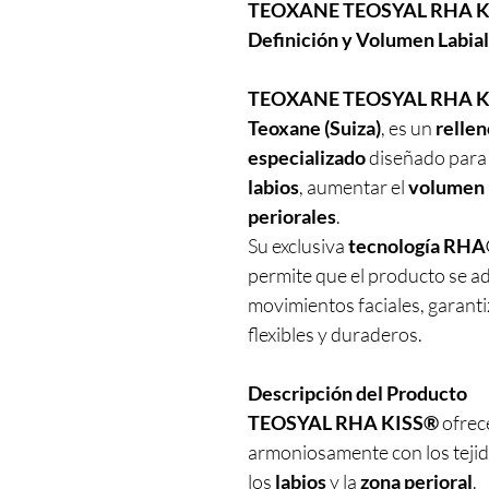
TEOXANE TEOSYAL RHA KIS
Definición y Volumen Labial
TEOXANE TEOSYAL RHA K
Teoxane (Suiza)
, es un
rellen
especializado
diseñado par
labios
, aumentar el
volumen 
periorales
.
Su exclusiva
tecnología RHA®
permite que el producto se ad
movimientos faciales, garant
flexibles y duraderos.
Descripción del Producto
TEOSYAL RHA KISS®
ofrece
armoniosamente con los tejid
los
labios
y la
zona perioral
.