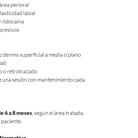
 área perioral
lasticidad labial
 lidocaína
presivos
:
dermis superficial a media o plano
al)
to o retrotrazado
:
una sesión con mantenimiento cada
e 6 a 8 meses
, según el área tratada,
l paciente.
 Normativo