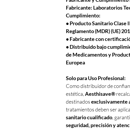
Fabricante:
Laboratorios Te
Cumplimiento:
• Producto Sanitario Clase 
Reglamento (MDR) (UE) 20
• Fabricante con certificac
• Distribuido bajo cumplim
de Medicamentos y Producto
Europea
Solo para Uso Profesional:
Como distribuidor de confianz
estética,
Aesthisave®
recalc
destinados
exclusivamente a
tratamientos deben ser apli
sanitario cualificado
, garant
seguridad, precisión y atenc