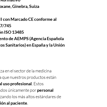
oxane, Ginebra, Suiza
III con Marcado CE conforme al
17/745
ión ISO 13485
iento de AEMPS (Agencia Española
s Sanitarios) en España y la Unión
a en el sector de la medicina
a que nuestros productos están
l uso profesional
. Estos
cados únicamente por
personal
izando los más altos estándares de
ión al paciente
.