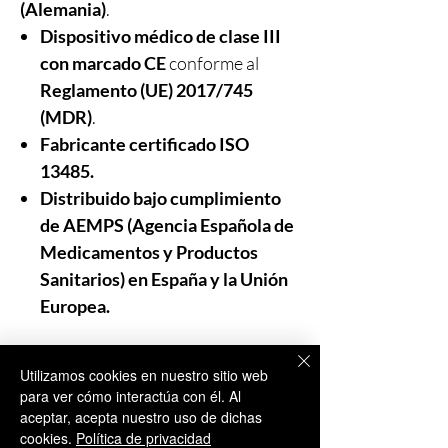
(Alemania)
.
Dispositivo médico de clase III
con marcado CE
conforme al
Reglamento (UE) 2017/745
(MDR)
.
Fabricante certificado ISO
13485.
Distribuido bajo cumplimiento
de AEMPS (Agencia Española de
Medicamentos y Productos
Sanitarios) en España y la Unión
Europea.
Solo para Uso Profesional:
Utilizamos cookies en nuestro sitio web
Como distribuidor de confianza en el
para ver cómo interactúa con él. Al
sector de la medicina estética,
aceptar, acepta nuestro uso de dichas
cookies.
Política de privacidad
Aesthisave®
recalca que nuestros