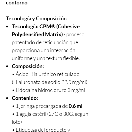
contorno
.
Tecnología y Composición
Tecnología:
CPM® (Cohesive
Polydensified Matrix)
- proceso
patentado de reticulación que
proporciona una integración
uniforme y una textura flexible.
Composición:
• Ácido Hialurónico reticulado
(Hialuronato de sodio 22.5 mg/ml)
• Lidocaína hidrocloruro 3 mg/ml
Contenido:
• 1 jeringa precargada de
0.6 ml
• 1 aguja estéril (27G o 30G, según
lote)
• Etiquetas del producto y