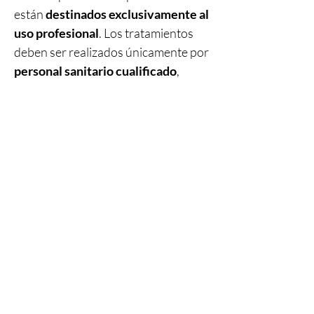
están
destinados exclusivamente al
uso profesional
. Los tratamientos
deben ser realizados únicamente por
personal sanitario cualificado
,
garantizando los más altos
estándares de
seguridad, precisión
y atención al paciente
.
Productos
relacionados