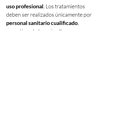
uso profesional
. Los tratamientos
Rechazar todo
deben ser realizados únicamente por
Ajustes
personal sanitario cualificado
,
garantizando los más altos
estándares de
seguridad, precisión
y atención al paciente
.
Productos
relacionados