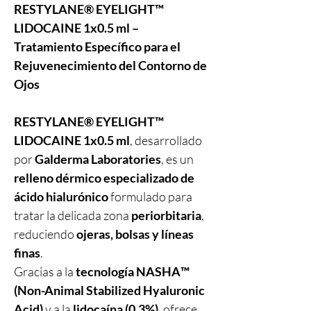
RESTYLANE® EYELIGHT™
LIDOCAINE 1x0.5 ml –
Tratamiento Específico para el
Rejuvenecimiento del Contorno de
Ojos
RESTYLANE® EYELIGHT™
LIDOCAINE 1x0.5 ml
, desarrollado
por
Galderma Laboratories
, es un
relleno dérmico especializado de
ácido hialurónico
formulado para
tratar la delicada zona
periorbitaria
,
reduciendo
ojeras, bolsas y líneas
finas
.
Gracias a la
tecnología NASHA™
(Non-Animal Stabilized Hyaluronic
Acid)
y a la
lidocaína (0,3%)
, ofrece