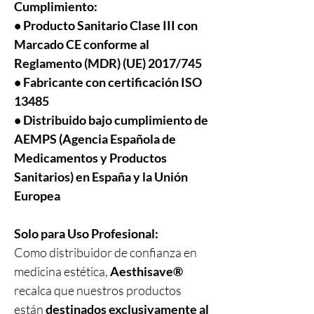
Cumplimiento:
• Producto Sanitario Clase III con
Marcado CE conforme al
Reglamento (MDR) (UE) 2017/745
• Fabricante con certificación ISO
13485
• Distribuido bajo cumplimiento de
AEMPS (Agencia Española de
Medicamentos y Productos
Sanitarios) en España y la Unión
Europea
Utilizamos cookies en nuestro sitio web
Solo para Uso Profesional:
para ver cómo interactúa con él. Al
Como distribuidor de confianza en
aceptar, acepta nuestro uso de dichas
cookies.
Política de privacidad
medicina estética,
Aesthisave®
recalca que nuestros productos
Aceptar
están
destinados exclusivamente al