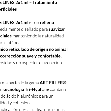
 LINES 2x1 ml – Tratamiento
rficiales
 LINES 2x1 ml
es un
relleno
ecialmente diseñado para
suavizar
iciales
manteniendo la naturalidad
tura cutánea.
nico reticulado de origen no animal
corrección suave y confortable
,
osidad y un aspecto rejuvenecido.
rma parte de la gama
ART FILLER®
on
tecnología Tri-Hyal
que combina
 de ácido hialurónico para un
ilidad y cohesión.
aplicación precisa, ideal para zonas