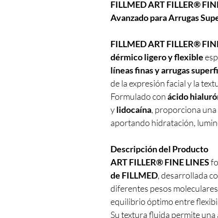
FILLMED ART FILLER® FINE
Avanzado para Arrugas Supe
FILLMED ART FILLER® FINE
dérmico ligero y flexible
esp
líneas finas y arrugas superf
de la expresión facial y la tex
Formulado con
ácido hialuró
y
lidocaína
, proporciona una
aportando hidratación, lumin
Descripción del Producto
ART FILLER® FINE LINES
fo
de FILLMED
, desarrollada c
diferentes pesos moleculares
equilibrio óptimo entre flexib
Su textura fluida permite una 