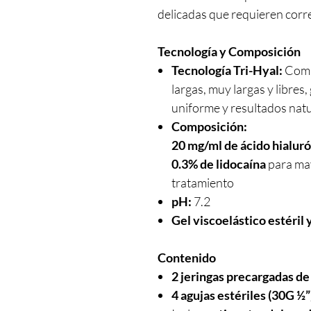
delicadas que requieren corre
Tecnología y Composición
Tecnología Tri-Hyal:
Combi
largas, muy largas y libres
uniforme y resultados natu
Composición:
20 mg/ml de ácido hialuró
0.3% de lidocaína
para ma
tratamiento
pH:
7.2
Gel viscoelástico estéril
Contenido
2 jeringas precargadas de
4 agujas estériles (30G ½”