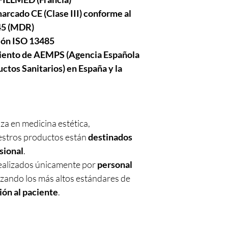
arcado CE (Clase III) conforme al
45 (MDR)
ción ISO 13485
miento de AEMPS (Agencia Española
tos Sanitarios) en España y la
za en medicina estética,
estros productos están
destinados
sional
.
realizados únicamente por
personal
izando los más altos estándares de
ión al paciente
.