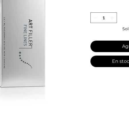
Sol
Agr
En sto