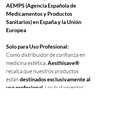
AEMPS (Agencia Española de
Medicamentos y Productos
Sanitarios) en España y la Unión
Europea
Solo para Uso Profesional:
Como distribuidor de confianza en
medicina estética,
Aesthisave®
recalca que nuestros productos
están
destinados exclusivamente al
uso profesional
. Los tratamientos
deben ser realizados únicamente por
personal sanitario cualificado
,
garantizando los más altos
estándares de
seguridad, precisión
y atención al paciente
.