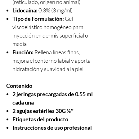
(reticulado, origen no animal)
Lidocaína:
0.3% (3 mg/ml)
Tipo de Formulación:
Gel
viscoelástico homogéneo para
inyección en dermis superficial o
media
Función:
Rellena líneas finas,
mejora el contorno labial y aporta
hidratación y suavidad a la piel
Contenido
2 jeringas precargadas de 0.55 ml
cada una
2 agujas estériles 30G ½″
Etiquetas del producto
Instrucciones de uso profesional