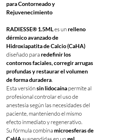
para Contorneado y
Rejuvenecimiento
RADIESSE® 1.5ML
es un
relleno
dérmico avanzado de
Hidroxiapatita de Calcio (CaHA)
diseñado para
redefinir los
contornos faciales, corregir arrugas
profundas y restaurar el volumen
de forma duradera
.
Esta versión
sin lidocaína
permite al
profesional controlar el uso de
anestesia según las necesidades del
paciente, manteniendo el mismo
efecto inmediato y regenerativo.
Su fórmula combina
microesferas de
CaHA
suspendidas en un
gel