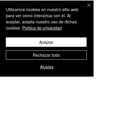
Fabricante:
Utilizamos cookies en nuestro sitio web
Laboratoires Vivacy (Francia)
para ver cómo interactúa con él. Al
aceptar, acepta nuestro uso de dichas
Cumplimiento normativo:
cookies.
Política de privacidad
Aceptar
• Producto sanitario Clase III con
marcado
CE
conforme al Reglamento
Rechazar todo
Europeo (
MDR 2017/745
)
• Fabricante certificado
Ajustes
ISO 13485
• Distribuido conforme a la
normativa de
AEMPS
en España y la
Unión Europea
Solo para Uso Profesional: