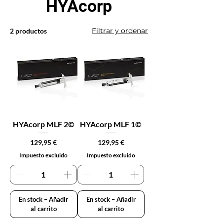
HYAcorp
Filtrar y ordenar
2 productos
HYAcorp MLF 2©
HYAcorp MLF 1©
Precio
Precio
129,95 €
129,95 €
Impuesto excluido
Impuesto excluido
En stock – Añadir
En stock – Añadir
al carrito
al carrito