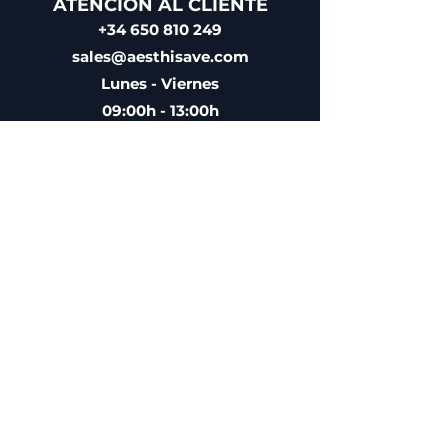
ATENCIÓN AL CLIENTE
+34 650 810 249
sales@aesthisave.com
Lunes - Viernes
09:00h - 13:00h
CORPORATIVA
AESTHISAVE SPAIN S.L
CIF: B10896686
Distribuidor médico
autorizado por la Agencia
Española de Medicamentos y
Productos Sanitarios (AEMPS)
Nº de Licencia 9225-PS
POLÍTICA DE EMPRESA
ENVIOS Y DEVOLUCIONES