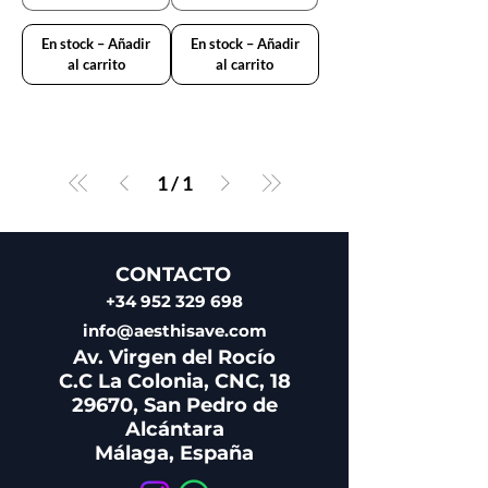
En stock – Añadir
En stock – Añadir
al carrito
al carrito
1
/
1
CONTACTO
+34 952 329 698
info@aesthisave.com
Av. Virgen del Rocío
C.C La Colonia, CNC, 18
29670, San Pedro de
Alcántara
Málaga, España