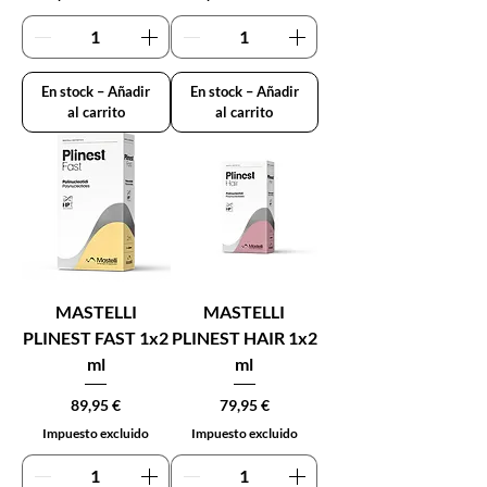
En stock – Añadir
En stock – Añadir
al carrito
al carrito
MASTELLI
MASTELLI
PLINEST FAST 1x2
PLINEST HAIR 1x2
ml
ml
Precio
Precio
89,95 €
79,95 €
Impuesto excluido
Impuesto excluido