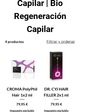
Capilar | Bio
Regeneración
Capilar
Filtrar y ordenar
4 productos
CROMA PolyPhil
DR. CYJ HAIR
Hair 1x2 ml
FILLER 2x1 ml
Precio
Precio
79,95 €
79,95 €
Impuesto excluido
Impuesto excluido