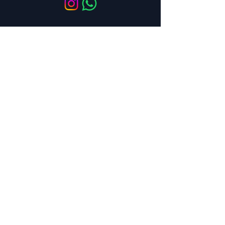
ATENCIÓN AL CLIENTE
+34 650 810 249
sales@aesthisave.com
Lunes - Viernes
09:00h - 13:00h
CORPORATIVA
AESTHISAVE SPAIN S.L
CIF: B10896686
Distribuidor médico
autorizado por la Agencia
Española de Medicamentos y
Productos Sanitarios (AEMPS)
Nº de Licencia 9225-PS