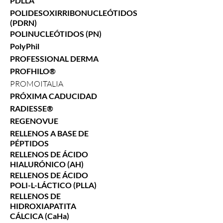
PDLLA
POLIDESOXIRRIBONUCLEÓTIDOS
(PDRN)
POLINUCLEÓTIDOS (PN)
PolyPhil
PROFESSIONAL DERMA
PROFHILO®
PROMOITALIA
PRÓXIMA CADUCIDAD
RADIESSE®
REGENOVUE
RELLENOS A BASE DE
PÉPTIDOS
RELLENOS DE ÁCIDO
HIALURÓNICO (AH)
RELLENOS DE ÁCIDO
POLI-L-LÁCTICO (PLLA)
RELLENOS DE
HIDROXIAPATITA
CÁLCICA (CaHa)