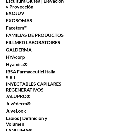
Escultura Glútea | Elevación
y Proyección
EXOJUV
EXOSOMAS
Facetem™
FAMILIAS DE PRODUCTOS
FILLMED LABORATOIRES
GALDERMA
HYAcorp
Hyamira®
IBSA Farmaceutici Italia
S.R.L
INYECTABLES CAPILARES
REGENERATIVOS
JALUPRO®
Juvéderm®
JuveLook
Labios | Definición y
Volumen
LANLUMA®