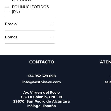
POLINUCLEÓTIDOS
(PN)
Precio
Brands
69 €
90 €
BIOREVITALIZADORES
A BASE DE
POLINUCLEÓTIDOS Y
PÉPTIDOS
CONTACTO
ATEN
NUEVA COLECCIÓN
NUCLEOFILL
+34 952 329 698
POLINUCLEÓTIDOS
info@aesthisave.com
sal
(PN)
Av. Virgen del Rocío
C.C La Colonia, CNC, 18
29670, San Pedro de Alcántara
Málaga, España