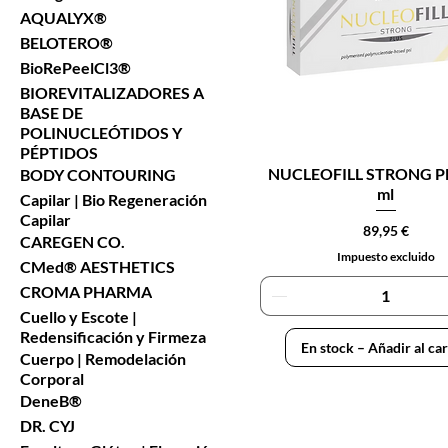
AQUALYX®
BELOTERO®
BioRePeelCl3®
BIOREVITALIZADORES A
BASE DE
POLINUCLEÓTIDOS Y
PÉPTIDOS
NUCLEOFILL STRONG P
BODY CONTOURING
ml
Capilar | Bio Regeneración
Capilar
Precio
89,95 €
CAREGEN CO.
Impuesto excluido
CMed® AESTHETICS
CROMA PHARMA
Cuello y Escote |
Redensificación y Firmeza
En stock – Añadir al car
Cuerpo | Remodelación
Corporal
DeneB®
DR. CYJ