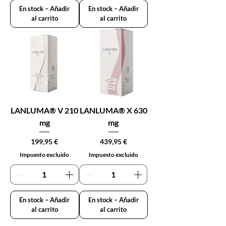
En stock – Añadir
En stock – Añadir
al carrito
al carrito
LANLUMA® V 210
LANLUMA® X 630
mg
mg
Precio
Precio
199,95 €
439,95 €
Impuesto excluido
Impuesto excluido
En stock – Añadir
En stock – Añadir
al carrito
al carrito