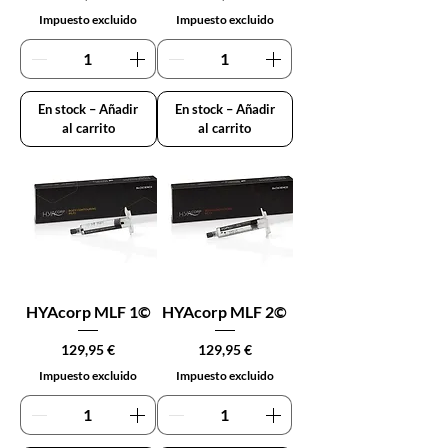
Impuesto excluido
Impuesto excluido
En stock – Añadir
En stock – Añadir
al carrito
al carrito
HYAcorp MLF 1©
HYAcorp MLF 2©
Precio
Precio
129,95 €
129,95 €
Impuesto excluido
Impuesto excluido