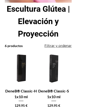
Escultura Glútea |
Elevación y
Proyección
Filtrar y ordenar
6 productos
DeneB® Classic-H
DeneB® Classic-S
1x10 ml
1x10 ml
Precio
Precio
129,95 €
129,95 €