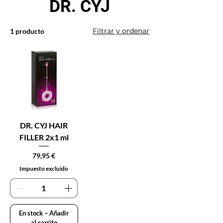
DR. CYJ
Filtrar y ordenar
1 producto
DR. CYJ HAIR
FILLER 2x1 ml
Precio
79,95 €
Impuesto excluido
En stock – Añadir
al carrito