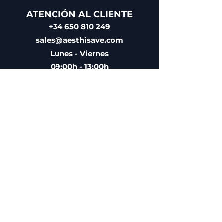
ATENCIÓN AL CLIENTE
+34 650 810 249
sales@aesthisave.com
Lunes - Viernes
09:00h - 13:00h
CORPORATIVA
AESTHISAVE SPAIN S.L
CIF: B10896686
Distribuidor médico
autorizado por la Agencia
Española de Medicamentos y
Productos Sanitarios (AEMPS)
Nº de Licencia 9225-PS
POLÍTICA DE EMPRESA