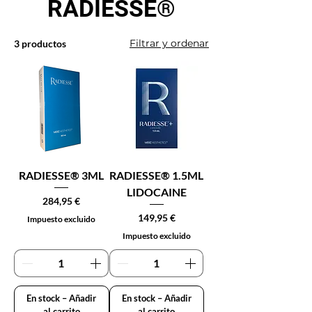
RADIESSE®
Filtrar y ordenar
3 productos
RADIESSE® 3ML
RADIESSE® 1.5ML
LIDOCAINE
Precio
284,95 €
Precio
149,95 €
Impuesto excluido
Impuesto excluido
En stock – Añadir
En stock – Añadir
al carrito
al carrito