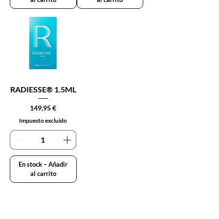
RADIESSE® 1.5ML
Precio
149,95 €
Impuesto excluido
En stock – Añadir
al carrito