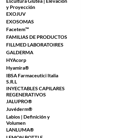
Escultura Glútea | Elevación
y Proyección
EXOJUV
EXOSOMAS
Facetem™
FAMILIAS DE PRODUCTOS
FILLMED LABORATOIRES
GALDERMA
HYAcorp
Hyamira®
IBSA Farmaceutici Italia
S.R.L
INYECTABLES CAPILARES
REGENERATIVOS
JALUPRO®
Juvéderm®
Labios | Definición y
Volumen
LANLUMA®
LEMON BOTTLE