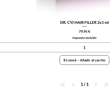
DR. CYJ HAIR FILLER 2x1 ml
Precio
79,95 €
Impuesto excluido
En stock – Añadir al carrito
1
/
1