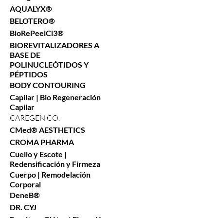
AQUALYX®
BELOTERO®
BioRePeelCl3®
BIOREVITALIZADORES A
BASE DE
POLINUCLEÓTIDOS Y
PÉPTIDOS
BODY CONTOURING
Capilar | Bio Regeneración
Capilar
CAREGEN CO.
CMed® AESTHETICS
CROMA PHARMA
Cuello y Escote |
Redensificación y Firmeza
Cuerpo | Remodelación
Corporal
DeneB®
DR. CYJ