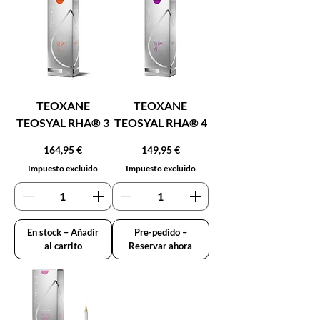
TEOXANE
TEOXANE
TEOSYAL RHA® 3
TEOSYAL RHA® 4
Precio
Precio
164,95 €
149,95 €
Impuesto excluido
Impuesto excluido
En stock – Añadir
Pre-pedido –
al carrito
Reservar ahora