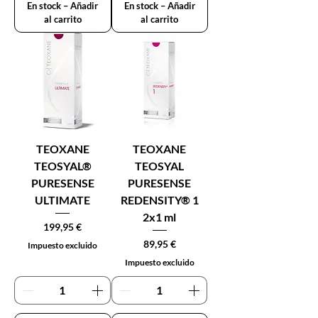
En stock – Añadir
En stock – Añadir
al carrito
al carrito
TEOXANE
TEOXANE
TEOSYAL®
TEOSYAL
PURESENSE
PURESENSE
ULTIMATE
REDENSITY® 1
2x1 ml
Precio
199,95 €
Precio
89,95 €
Impuesto excluido
Impuesto excluido