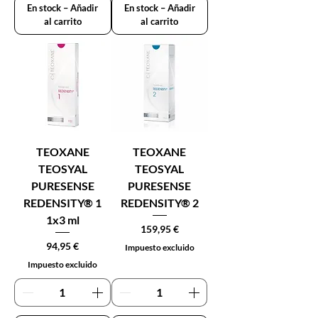
En stock – Añadir
En stock – Añadir
al carrito
al carrito
TEOXANE
TEOXANE
TEOSYAL
TEOSYAL
PURESENSE
PURESENSE
REDENSITY® 1
REDENSITY® 2
1x3 ml
Precio
159,95 €
Precio
94,95 €
Impuesto excluido
Impuesto excluido