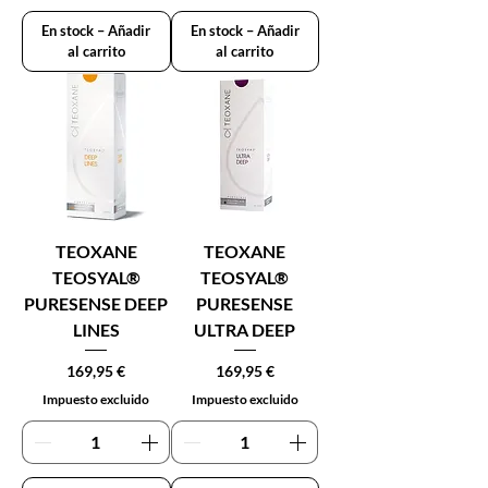
En stock – Añadir
En stock – Añadir
al carrito
al carrito
TEOXANE
TEOXANE
TEOSYAL®
TEOSYAL®
PURESENSE DEEP
PURESENSE
LINES
ULTRA DEEP
Precio
Precio
169,95 €
169,95 €
Impuesto excluido
Impuesto excluido