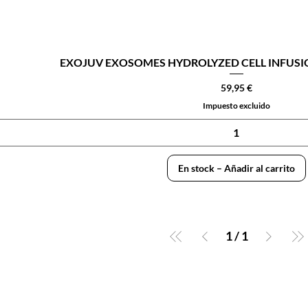
EXOJUV EXOSOMES HYDROLYZED CELL INFUSION 1
Precio
59,95 €
Impuesto excluido
En stock – Añadir al carrito
1
/
1