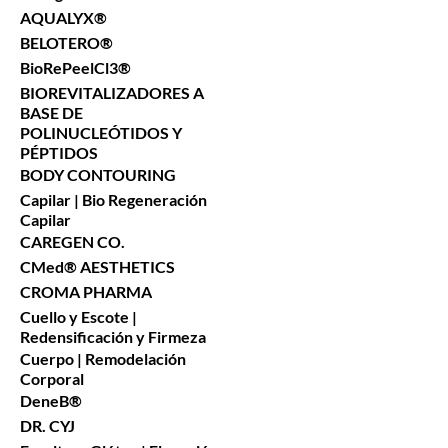
AQUALYX®
BELOTERO®
BioRePeelCl3®
BIOREVITALIZADORES A
BASE DE
POLINUCLEÓTIDOS Y
PÉPTIDOS
BODY CONTOURING
Capilar | Bio Regeneración
Capilar
CAREGEN CO.
CMed® AESTHETICS
CROMA PHARMA
Cuello y Escote |
Redensificación y Firmeza
Cuerpo | Remodelación
Corporal
DeneB®
DR. CYJ