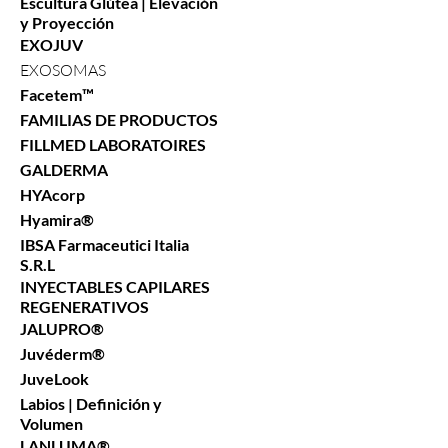
Escultura Glútea | Elevación
y Proyección
EXOJUV
EXOSOMAS
Facetem™
FAMILIAS DE PRODUCTOS
FILLMED LABORATOIRES
GALDERMA
HYAcorp
Hyamira®
IBSA Farmaceutici Italia
S.R.L
INYECTABLES CAPILARES
REGENERATIVOS
JALUPRO®
Juvéderm®
JuveLook
Labios | Definición y
Volumen
LANLUMA®