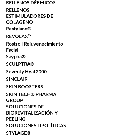
RELLENOS DÉRMICOS
RELLENOS
ESTIMULADORES DE
COLÁGENO
Restylane®
REVOLAX™
Rostro | Rejuvenecimiento
Facial
Saypha®
SCULPTRA®
Seventy Hyal 2000
SINCLAIR
SKIN BOOSTERS
SKIN TECH® PHARMA
GROUP
SOLUCIONES DE
BIOREVITALIZACIÓN Y
PEELING
SOLUCIONES LIPOLÍTICAS
STYLAGE®