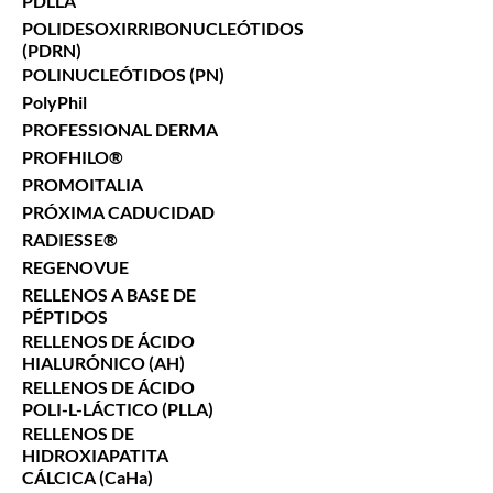
PDLLA
POLIDESOXIRRIBONUCLEÓTIDOS
(PDRN)
POLINUCLEÓTIDOS (PN)
PolyPhil
PROFESSIONAL DERMA
PROFHILO®
PROMOITALIA
PRÓXIMA CADUCIDAD
RADIESSE®
REGENOVUE
RELLENOS A BASE DE
PÉPTIDOS
RELLENOS DE ÁCIDO
HIALURÓNICO (AH)
RELLENOS DE ÁCIDO
POLI-L-LÁCTICO (PLLA)
RELLENOS DE
HIDROXIAPATITA
CÁLCICA (CaHa)