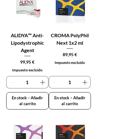
ALIDYA™ Anti-
CROMA PolyPhil
Lipodystrophic
Next 1x2 ml
Agent
Precio
89,95 €
Precio
99,95 €
Impuesto excluido
Impuesto excluido
En stock – Añadir
En stock – Añadir
al carrito
al carrito