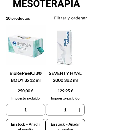
MESOTERAPIA
Filtrar y ordenar
10 productos
BioRePeelCl3®
SEVENTY HYAL
BODY 3x12 ml
2000 3x2 ml
Precio
Precio
250,00 €
129,95 €
Impuesto excluido
Impuesto excluido
En stock – Añadir
En stock – Añadir
al carrito
al carrito