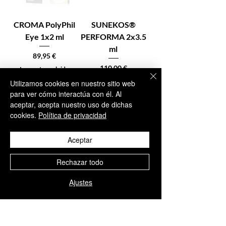
CROMA PolyPhil
SUNEKOS®
Eye 1x2 ml
PERFORMA 2x3.5
ml
Precio
89,95 €
Precio
110,00 €
Impuesto excluido
Impuesto excluido
Utilizamos cookies en nuestro sitio web
para ver cómo interactúa con él. Al
aceptar, acepta nuestro uso de dichas
cookies.
Política de privacidad
En stock – Añadir
En stock – Añadir
al carrito
al carrito
Aceptar
Rechazar todo
Ajustes
1
/
1