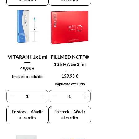
VITARAN I 1x1 ml
FILLMED NCTF®
135 HA 5x3 ml
Precio
49,95 €
Precio
159,95 €
Impuesto excluido
Impuesto excluido
En stock – Añadir
En stock – Añadir
al carrito
al carrito