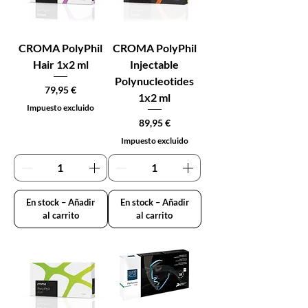
CROMA PolyPhil
CROMA PolyPhil
Hair 1x2 ml
Injectable
Polynucleotides
Precio
79,95 €
1x2 ml
Impuesto excluido
Precio
89,95 €
Impuesto excluido
En stock – Añadir
En stock – Añadir
al carrito
al carrito