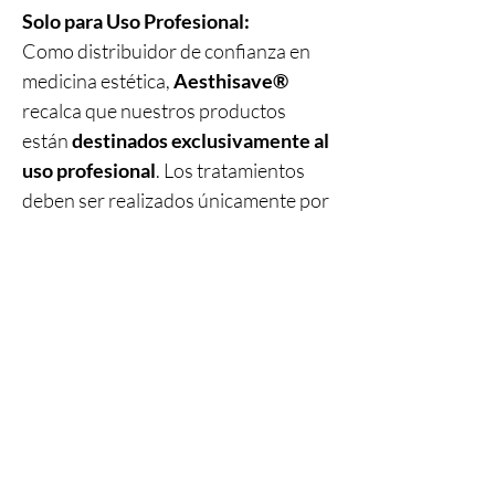
Solo para Uso Profesional:
Como distribuidor de confianza en
medicina estética,
Aesthisave®
recalca que nuestros productos
están
destinados exclusivamente al
uso profesional
. Los tratamientos
deben ser realizados únicamente por
personal sanitario cualificado
,
garantizando los más altos
estándares de
seguridad, precisión
y atención al paciente
.
Productos
relacionados