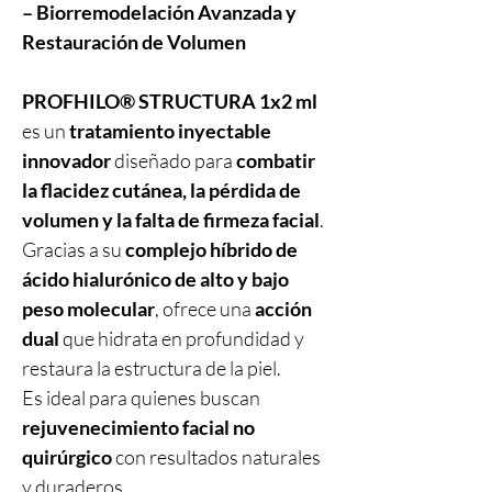
– Biorremodelación Avanzada y
Restauración de Volumen
PROFHILO® STRUCTURA 1x2 ml
es un
tratamiento inyectable
innovador
diseñado para
combatir
la flacidez cutánea, la pérdida de
volumen y la falta de firmeza facial
.
Gracias a su
complejo híbrido de
ácido hialurónico de alto y bajo
peso molecular
, ofrece una
acción
dual
que hidrata en profundidad y
restaura la estructura de la piel.
Es ideal para quienes buscan
rejuvenecimiento facial no
quirúrgico
con resultados naturales
y duraderos.