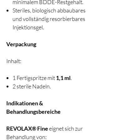
minimalem BDDE-Restgehalt.
Steriles, biologisch abbaubares
und vollständig resorbierbares
Injektionsgel.
Verpackung
Inhalt:
1 Fertigspritze mit
1,1 ml
.
2 sterile Nadeln.
Indikationen &
Behandlungsbereiche
REVOLAX® Fine
eignet sich zur
Behandlung von: