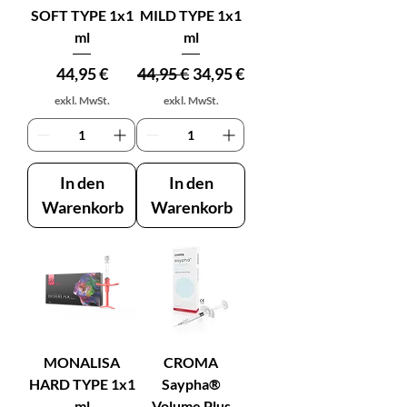
SOFT TYPE 1x1
MILD TYPE 1x1
ml
ml
Preis
Standardpreis
Sale-Preis
44,95 €
44,95 €
34,95 €
exkl. MwSt.
exkl. MwSt.
In den
In den
Warenkorb
Warenkorb
MONALISA
CROMA
HARD TYPE 1x1
Saypha®
ml
Volume Plus