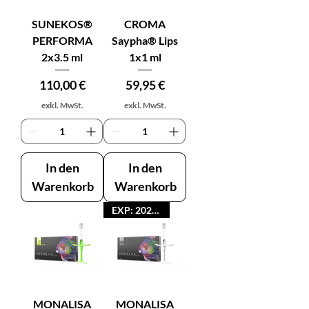
SUNEKOS®
CROMA
PERFORMA
Saypha® Lips
2x3.5 ml
1x1 ml
Preis
Preis
110,00 €
59,95 €
exkl. MwSt.
exkl. MwSt.
In den
In den
Warenkorb
Warenkorb
EXP: 2026-11
MONALISA
MONALISA