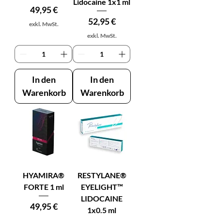
Lidocaine 1x1 ml
Preis
49,95 €
Preis
52,95 €
exkl. MwSt.
exkl. MwSt.
In den
In den
Warenkorb
Warenkorb
HYAMIRA®
RESTYLANE®
FORTE 1 ml
EYELIGHT™
LIDOCAINE
Preis
49,95 €
1x0.5 ml