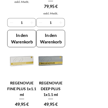
exkl. MwSt.
Preis
79,95 €
exkl. MwSt.
In den
In den
Warenkorb
Warenkorb
REGENOVUE
REGENOVUE
FINE PLUS 1x1.1
DEEP PLUS
ml
1x1.1 ml
Preis
Preis
49,95 €
49,95 €