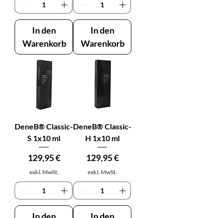
In den
In den
Warenkorb
Warenkorb
DeneB® Classic-
DeneB® Classic-
S 1x10 ml
H 1x10 ml
Preis
Preis
129,95 €
129,95 €
exkl. MwSt.
exkl. MwSt.
In den
In den