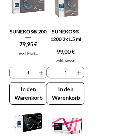
SUNEKOS® 200
SUNEKOS®
1200 2x1.5 ml
Preis
79,95 €
Preis
99,00 €
exkl. MwSt.
exkl. MwSt.
In den
In den
Warenkorb
Warenkorb