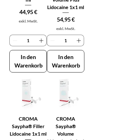
Lidocaine 1x1 ml
Preis
44,95 €
Preis
54,95 €
exkl. MwSt.
exkl. MwSt.
In den
In den
Warenkorb
Warenkorb
CROMA
CROMA
Saypha® Filler
Saypha®
Lidocaine 1x1 ml
Volume