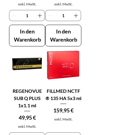
exkl. MwSt.
exkl. MwSt.
In den
In den
Warenkorb
Warenkorb
REGENOVUE
FILLMED NCTF
SUB Q PLUS
® 135 HA 5x3 ml
1x1.1 ml
Preis
159,95 €
Preis
49,95 €
exkl. MwSt.
exkl. MwSt.