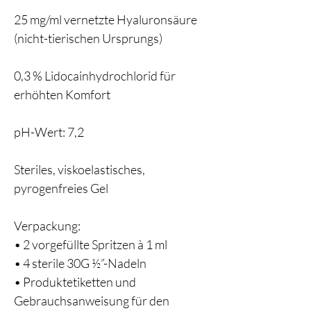
25 mg/ml vernetzte Hyaluronsäure
(nicht-tierischen Ursprungs)
0,3 % Lidocainhydrochlorid für
erhöhten Komfort
pH-Wert: 7,2
Steriles, viskoelastisches,
pyrogenfreies Gel
Verpackung:
• 2 vorgefüllte Spritzen à 1 ml
• 4 sterile 30G ½”-Nadeln
• Produktetiketten und
Gebrauchsanweisung für den