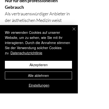
Nur für den professionellen
Gebrauch
Als vertrauenswürdiger Anbieter in
der ästhetischen Medizin weist
AesthiSave® ausdrücklich darauf
Wir verwenden Cookies auf unserer
hin, dass dieses Produkt
Website, um zu sehen, wie Sie mit ihr
ausschließlich für die Anwendung
interagieren. Durch die Annahme stimmen
durch qualifiziertes medizinisches
Sie der Verwendung solcher Cookies
Fachpersonal bestimmt ist.
zu.
Datenschutzrichtlinie
Die Anwendung darf nur durch
Akzeptieren
entsprechend geschulte und
medizinisch ausgebildete Fachkräfte
Alle ablehnen
erfolgen, um höchste Standards in
Einstellungen
Bezug auf Sicherheit, Präzision und
Patientenversorgung zu
gewährleisten.