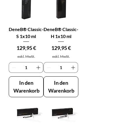
DeneB® Classic-
DeneB® Classic-
S 1x10 ml
H 1x10 ml
Preis
Preis
129,95 €
129,95 €
exkl. MwSt.
exkl. MwSt.
In den
In den
Warenkorb
Warenkorb