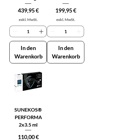
Preis
Preis
439,95 €
199,95 €
exkl. MwSt.
exkl. MwSt.
In den
In den
Warenkorb
Warenkorb
SUNEKOS®
PERFORMA
2x3.5 ml
Preis
110,00 €