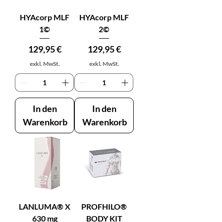
HYAcorp MLF
HYAcorp MLF
1©
2©
Preis
Preis
129,95 €
129,95 €
exkl. MwSt.
exkl. MwSt.
In den
In den
Warenkorb
Warenkorb
LANLUMA® X
PROFHILO®
630 mg
BODY KIT