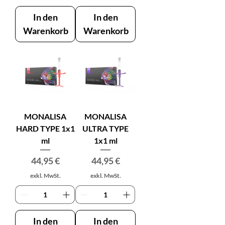
In den
In den
Warenkorb
Warenkorb
MONALISA
MONALISA
HARD TYPE 1x1
ULTRA TYPE
ml
1x1 ml
Preis
Preis
44,95 €
44,95 €
exkl. MwSt.
exkl. MwSt.
In den
In den