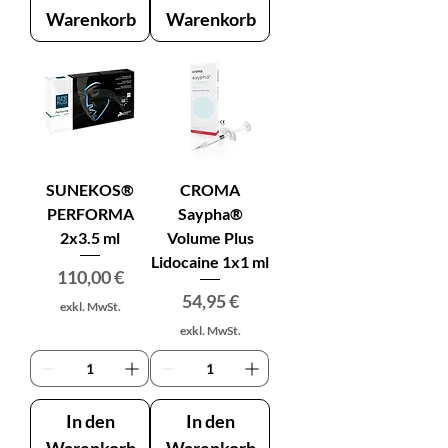
Warenkorb
Warenkorb
SUNEKOS®
CROMA
PERFORMA
Saypha®
2x3.5 ml
Volume Plus
Lidocaine 1x1 ml
Preis
110,00 €
Preis
54,95 €
exkl. MwSt.
exkl. MwSt.
In den
In den