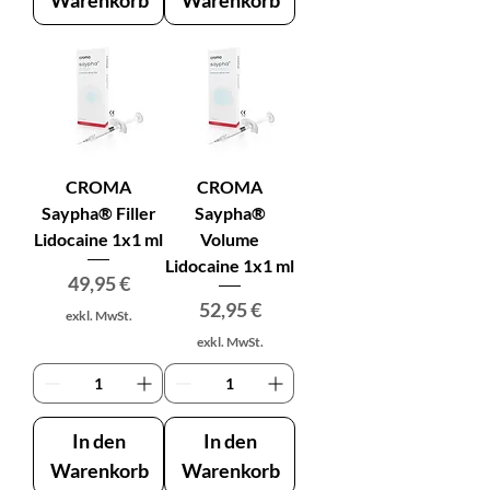
Warenkorb
Warenkorb
CROMA
CROMA
Saypha® Filler
Saypha®
Lidocaine 1x1 ml
Volume
Lidocaine 1x1 ml
Preis
49,95 €
Preis
52,95 €
exkl. MwSt.
exkl. MwSt.
In den
In den
Warenkorb
Warenkorb