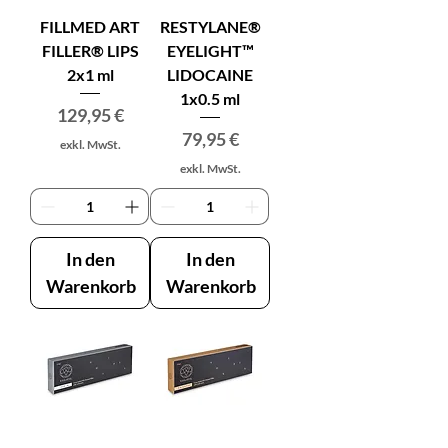
FILLMED ART
RESTYLANE®
FILLER® LIPS
EYELIGHT™
2x1 ml
LIDOCAINE
1x0.5 ml
Preis
129,95 €
Preis
79,95 €
exkl. MwSt.
exkl. MwSt.
In den
In den
Warenkorb
Warenkorb