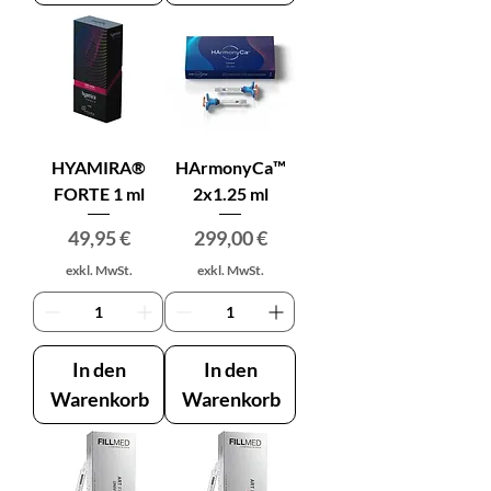
HYAMIRA®
HArmonyCa™
FORTE 1 ml
2x1.25 ml
Preis
Preis
49,95 €
299,00 €
exkl. MwSt.
exkl. MwSt.
In den
In den
Warenkorb
Warenkorb