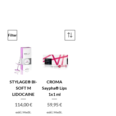
Filter
STYLAGE® BI-
CROMA
SOFT M
Saypha® Lips
LIDOCAINE
1x1 ml
Preis
Preis
114,00 €
59,95 €
exkl. MwSt.
exkl. MwSt.