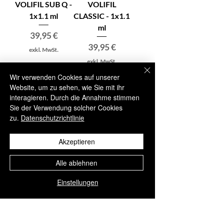
VOLIFIL SUB Q -
VOLIFIL
1x1.1 ml
CLASSIC - 1x1.1
ml
Preis
39,95 €
Preis
39,95 €
exkl. MwSt.
exkl. MwSt.
Wir verwenden Cookies auf unserer
Website, um zu sehen, wie Sie mit ihr
interagieren. Durch die Annahme stimmen
In den
In den
Sie der Verwendung solcher Cookies
Warenkorb
Warenkorb
zu.
Datenschutzrichtlinie
Akzeptieren
Alle ablehnen
Einstellungen
VOLIFIL DEEP -
RADIESSE®
1x1.1 ml
1.5ML