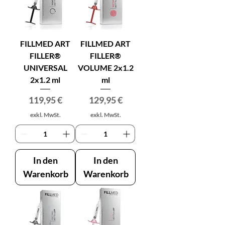
FILLMED ART
FILLMED ART
FILLER®
FILLER®
UNIVERSAL
VOLUME 2x1.2
2x1.2 ml
ml
Preis
Preis
119,95 €
129,95 €
exkl. MwSt.
exkl. MwSt.
In den
In den
Warenkorb
Warenkorb