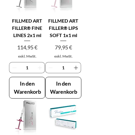
FILLMED ART
FILLMED ART
FILLER® FINE
FILLER® LIPS
LINES 2x1 ml
SOFT 1x1 ml
Preis
Preis
114,95 €
79,95 €
exkl. MwSt.
exkl. MwSt.
In den
In den
Warenkorb
Warenkorb