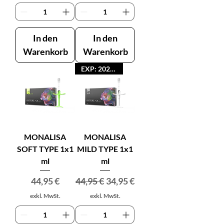
In den
In den
Warenkorb
Warenkorb
EXP: 2026-11
MONALISA
MONALISA
SOFT TYPE 1x1
MILD TYPE 1x1
ml
ml
Preis
Standardpreis
Sale-Preis
44,95 €
44,95 €
34,95 €
exkl. MwSt.
exkl. MwSt.