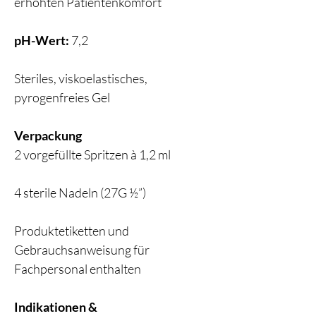
erhöhten Patientenkomfort
pH-Wert:
7,2
Steriles, viskoelastisches,
pyrogenfreies Gel
Verpackung
2 vorgefüllte Spritzen à 1,2 ml
4 sterile Nadeln (27G ½”)
Produktetiketten und
Gebrauchsanweisung für
Fachpersonal enthalten
Indikationen &