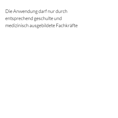
Die Anwendung darf nur durch
entsprechend geschulte und
medizinisch ausgebildete Fachkräfte
erfolgen, um höchste Standards in
Bezug auf Sicherheit, Präzision und
Patientenversorgung zu
gewährleisten.
Ähnliche
Produkte