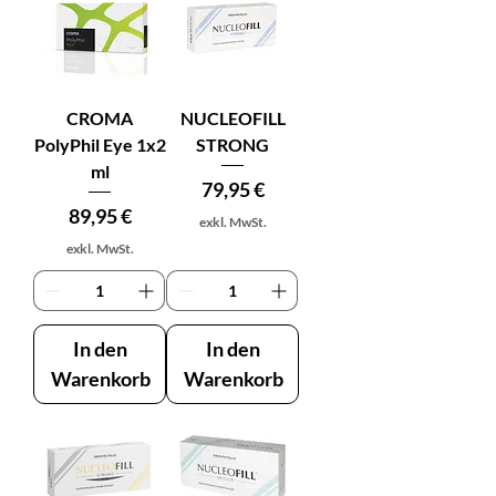
CROMA
NUCLEOFILL
PolyPhil Eye 1x2
STRONG
ml
Preis
79,95 €
Preis
89,95 €
exkl. MwSt.
exkl. MwSt.
In den
In den
Warenkorb
Warenkorb