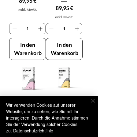
Preis
89,95 €
Preis
89,95 €
exkl. MwSt.
exkl. MwSt.
In den
In den
Warenkorb
Warenkorb
Wir verwenden Cookies auf unserer
MASTELLI
MASTELLI
Website, um zu sehen, wie Sie mit ihr
NEWEST 2ml
PLINEST FAST
interagieren. Durch die Annahme stimmen
1x2 ml
Sie der Verwendung solcher Cookies
Preis
79,95 €
zu.
Datenschutzrichtlinie
Preis
89,95 €
exkl. MwSt.