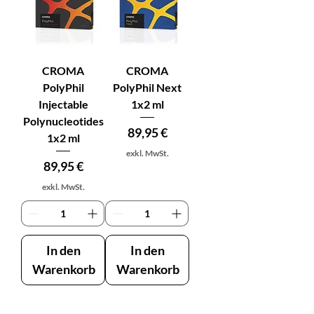
CROMA
CROMA
PolyPhil
PolyPhil Next
Injectable
1x2 ml
Polynucleotides
Preis
89,95 €
1x2 ml
exkl. MwSt.
Preis
89,95 €
exkl. MwSt.
In den
In den
Warenkorb
Warenkorb