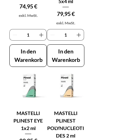
5x4 ml
Preis
74,95 €
Preis
79,95 €
exkl. MwSt.
exkl. MwSt.
In den
In den
Warenkorb
Warenkorb
MASTELLI
MASTELLI
PLINEST EYE
PLINEST
1x2 ml
POLYNUCLEOTI
DES 2 ml