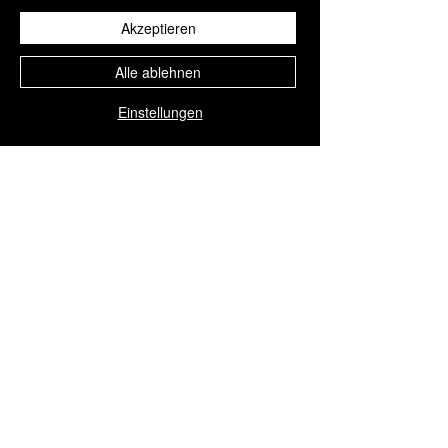
exkl. MwSt.
Akzeptieren
Alle ablehnen
In den
In den
Einstellungen
Warenkorb
Warenkorb
1
/
1
KONTAKT
+34 952 329 698
info@aesthisave.com
Av. Virgen del Rocío
C.C. La Colonia, CNC, 18
29670, San Pedro de