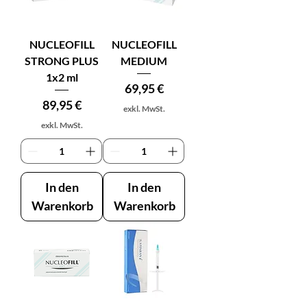
NUCLEOFILL
NUCLEOFILL
STRONG PLUS
MEDIUM
1x2 ml
Preis
69,95 €
Preis
89,95 €
exkl. MwSt.
exkl. MwSt.
In den
In den
Warenkorb
Warenkorb