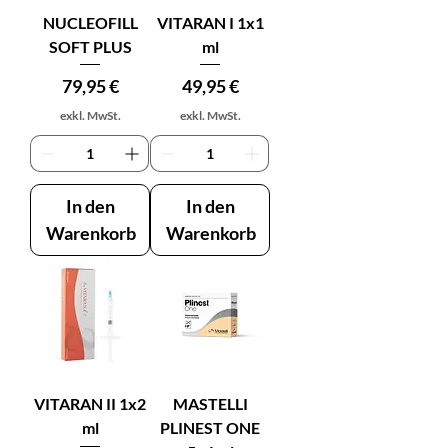
NUCLEOFILL
VITARAN I 1x1
SOFT PLUS
ml
Preis
Preis
79,95 €
49,95 €
exkl. MwSt.
exkl. MwSt.
In den
In den
Warenkorb
Warenkorb
VITARAN II 1x2
MASTELLI
ml
PLINEST ONE