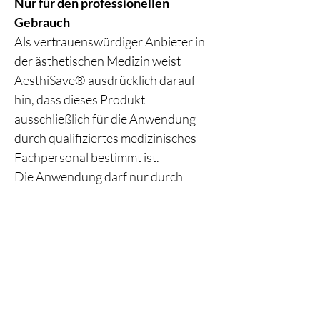
Nur für den professionellen
Gebrauch
Als vertrauenswürdiger Anbieter in
der ästhetischen Medizin weist
AesthiSave® ausdrücklich darauf
hin, dass dieses Produkt
ausschließlich für die Anwendung
durch qualifiziertes medizinisches
Fachpersonal bestimmt ist.
Die Anwendung darf nur durch
entsprechend geschulte und
medizinisch ausgebildete Fachkräfte
erfolgen, um höchste Standards in
Bezug auf Sicherheit, Präzision und
Patientenversorgung zu
gewährleisten.