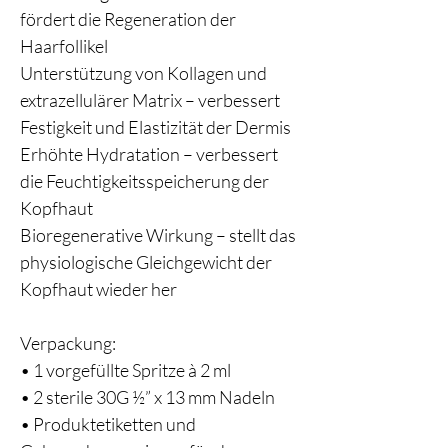
fördert die Regeneration der
Haarfollikel
Unterstützung von Kollagen und
extrazellulärer Matrix – verbessert
Festigkeit und Elastizität der Dermis
Erhöhte Hydratation – verbessert
die Feuchtigkeitsspeicherung der
Kopfhaut
Bioregenerative Wirkung – stellt das
physiologische Gleichgewicht der
Kopfhaut wieder her
Verpackung:
• 1 vorgefüllte Spritze à 2 ml
• 2 sterile 30G ½” x 13 mm Nadeln
• Produktetiketten und