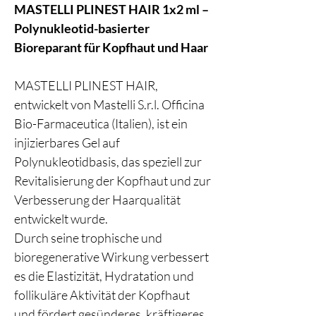
MASTELLI PLINEST HAIR 1x2 ml –
Polynukleotid-basierter
Bioreparant für Kopfhaut und Haar
MASTELLI PLINEST HAIR,
entwickelt von Mastelli S.r.l. Officina
Bio-Farmaceutica (Italien), ist ein
injizierbares Gel auf
Polynukleotidbasis, das speziell zur
Revitalisierung der Kopfhaut und zur
Verbesserung der Haarqualität
entwickelt wurde.
Durch seine trophische und
bioregenerative Wirkung verbessert
es die Elastizität, Hydratation und
follikuläre Aktivität der Kopfhaut
und fördert gesünderes, kräftigeres