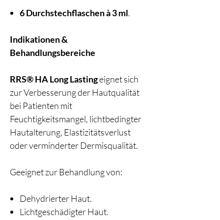
6 Durchstechflaschen à 3 ml
.
Indikationen &
Behandlungsbereiche
RRS® HA Long Lasting
eignet sich
zur Verbesserung der Hautqualität
bei Patienten mit
Feuchtigkeitsmangel, lichtbedingter
Hautalterung, Elastizitätsverlust
oder verminderter Dermisqualität.
Geeignet zur Behandlung von:
Dehydrierter Haut.
Lichtgeschädigter Haut.