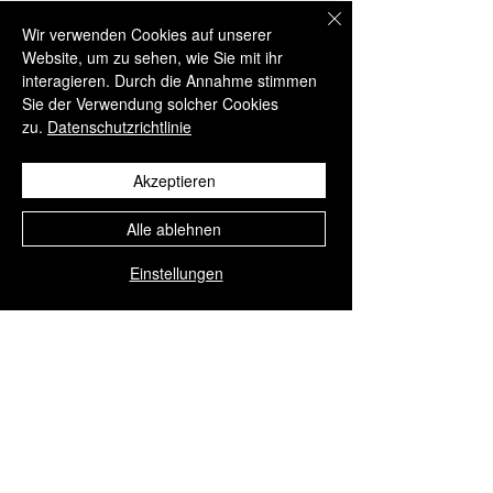
Wir verwenden Cookies auf unserer
Als vertrauenswürdiger Distributor
Website, um zu sehen, wie Sie mit ihr
im Bereich der ästhetischen Medizin
interagieren. Durch die Annahme stimmen
weist
Aesthisave®
darauf hin, dass
Sie der Verwendung solcher Cookies
zu.
Datenschutzrichtlinie
alle unsere Produkte ausschließlich
für den professionellen Gebrauch
Akzeptieren
bestimmt sind.
Alle ablehnen
Diese Behandlungen dürfen
Einstellungen
ausschließlich von qualifiziertem und
entsprechend geschultem
medizinischem Fachpersonal
durchgeführt werden, um höchste
Standards hinsichtlich
Patientensicherheit und
Behandlungsqualität zu
gewährleisten.