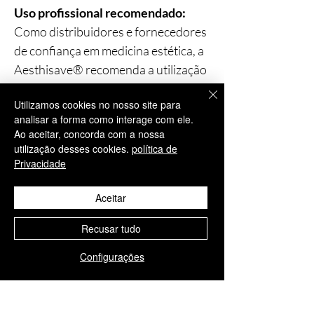
Uso profissional recomendado:
Como distribuidores e fornecedores
de confiança em medicina estética, a
Aesthisave® recomenda a utilização
destes produtos no âmbito
Utilizamos cookies no nosso site para
profissional ou sob orientação de
analisar a forma como interage com ele.
especialistas qualificados,
Ao aceitar, concorda com a nossa
garantindo os mais elevados padrões
utilização desses cookies.
política de
de segurança e eficácia.
Privacidade
Aceitar
Produtos
Recusar tudo
relacionados
Configurações