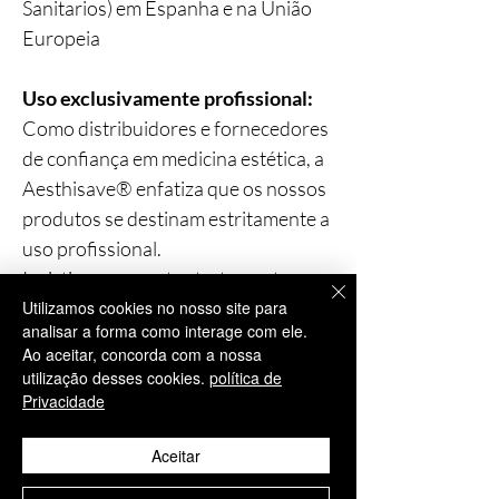
Sanitarios) em Espanha e na União
Europeia
Uso exclusivamente profissional:
Como distribuidores e fornecedores
de confiança em medicina estética, a
Aesthisave® enfatiza que os nossos
produtos se destinam estritamente a
uso profissional.
Insistimos que estes tratamentos
sejam realizados apenas por
Utilizamos cookies no nosso site para
analisar a forma como interage com ele.
profissionais devidamente formados
Ao aceitar, concorda com a nossa
e qualificados na área médica,
utilização desses cookies.
política de
garantindo os mais elevados padrões
Privacidade
de segurança, precisão e cuidados ao
Aceitar
paciente.