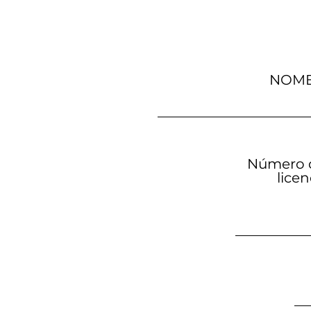
NOM
Número d
lice