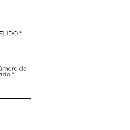
ELIDO
Número da
zado