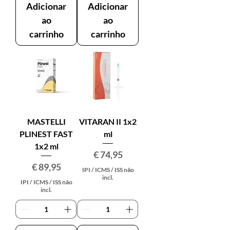
Adicionar
Adicionar
ao
ao
carrinho
carrinho
MASTELLI
VITARAN II 1x2
PLINEST FAST
ml
1x2 ml
Preço
€ 74,95
Preço
€ 89,95
IPI / ICMS / ISS não
incl.
IPI / ICMS / ISS não
incl.