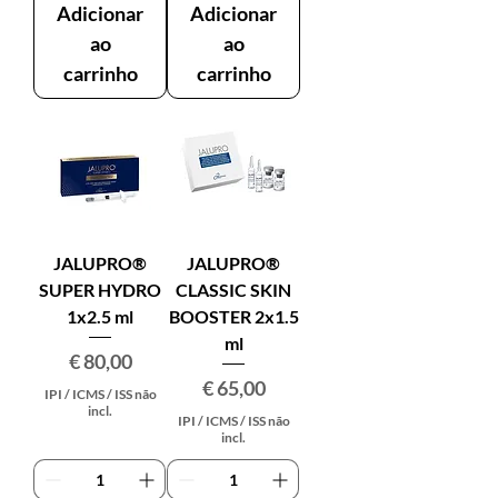
Adicionar
Adicionar
ao
ao
carrinho
carrinho
JALUPRO®
JALUPRO®
SUPER HYDRO
CLASSIC SKIN
1x2.5 ml
BOOSTER 2x1.5
ml
Preço
€ 80,00
Preço
€ 65,00
IPI / ICMS / ISS não
incl.
IPI / ICMS / ISS não
incl.