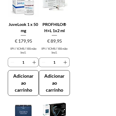
JuveLook 1 x 50
PROFHILO®
mg
H+L 1x2 ml
Preço
Preço
€ 179,95
€ 89,95
IPI / ICMS / ISS não
IPI / ICMS / ISS não
incl.
incl.
Adicionar
Adicionar
ao
ao
carrinho
carrinho