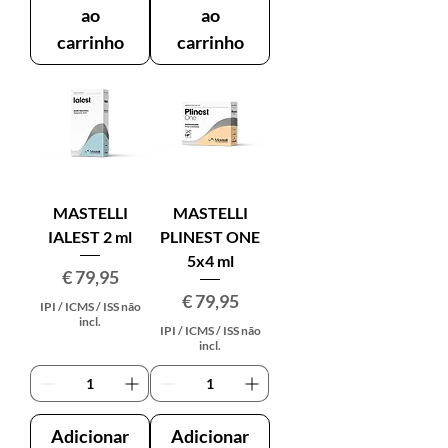
ao
ao
carrinho
carrinho
MASTELLI
MASTELLI
IALEST 2 ml
PLINEST ONE
5x4 ml
Preço
€ 79,95
Preço
€ 79,95
IPI / ICMS / ISS não
incl.
IPI / ICMS / ISS não
incl.
Adicionar
Adicionar