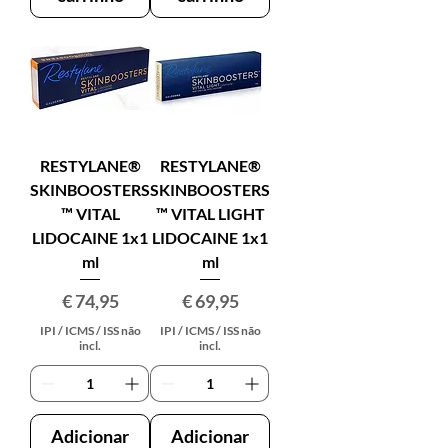
RESTYLANE®
RESTYLANE®
SKINBOOSTERS
SKINBOOSTERS
™ VITAL
™ VITAL LIGHT
LIDOCAINE 1x1
LIDOCAINE 1x1
ml
ml
Preço
Preço
€ 74,95
€ 69,95
IPI / ICMS / ISS não
IPI / ICMS / ISS não
incl.
incl.
Adicionar
Adicionar