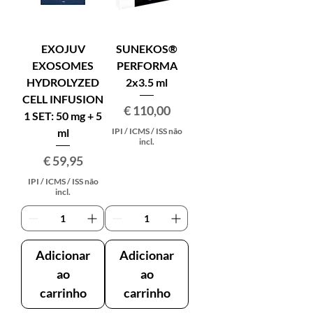
EXOJUV
SUNEKOS®
EXOSOMES
PERFORMA
HYDROLYZED
2x3.5 ml
CELL INFUSION
Preço
€ 110,00
1 SET: 50 mg + 5
IPI / ICMS / ISS não
ml
incl.
Preço
€ 59,95
IPI / ICMS / ISS não
incl.
Adicionar
Adicionar
ao
ao
carrinho
carrinho