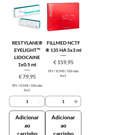
RESTYLANE®
FILLMED NCTF
EYELIGHT™
® 135 HA 5x3 ml
LIDOCAINE
Preço
€ 159,95
1x0.5 ml
IPI / ICMS / ISS não
Preço
€ 79,95
incl.
IPI / ICMS / ISS não
incl.
Adicionar
Adicionar
ao
ao
carrinho
carrinho