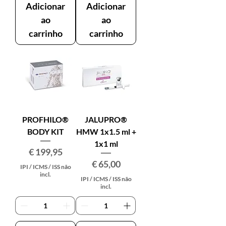
Adicionar
Adicionar
ao
ao
carrinho
carrinho
PROFHILO®
JALUPRO®
BODY KIT
HMW 1x1.5 ml +
1x1 ml
Preço
€ 199,95
Preço
€ 65,00
IPI / ICMS / ISS não
incl.
IPI / ICMS / ISS não
incl.