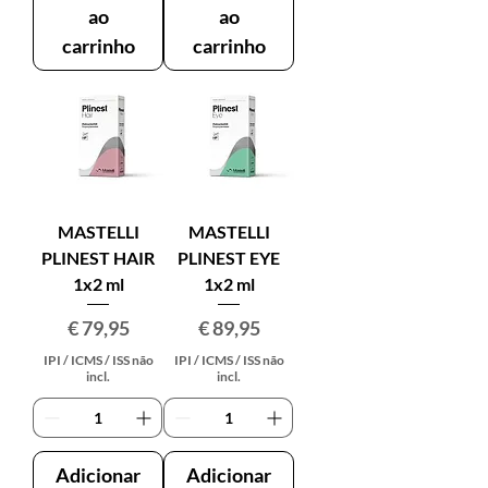
ao
ao
carrinho
carrinho
MASTELLI
MASTELLI
PLINEST HAIR
PLINEST EYE
1x2 ml
1x2 ml
Preço
Preço
€ 79,95
€ 89,95
IPI / ICMS / ISS não
IPI / ICMS / ISS não
incl.
incl.
Adicionar
Adicionar