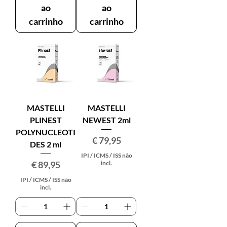
ao
ao
carrinho
carrinho
MASTELLI
MASTELLI
PLINEST
NEWEST 2ml
POLYNUCLEOTI
Preço
€ 79,95
DES 2 ml
IPI / ICMS / ISS não
Preço
€ 89,95
incl.
IPI / ICMS / ISS não
incl.