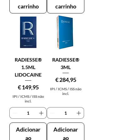
carrinho
carrinho
RADIESSE®
RADIESSE®
1.5ML
3ML
LIDOCAINE
Preço
€ 284,95
Preço
€ 149,95
IPI / ICMS / ISS não
incl.
IPI / ICMS / ISS não
incl.
Adicionar
Adicionar
ao
ao