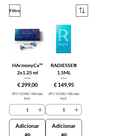
Filtro
HArmonyCa™
RADIESSE®
2x1.25 ml
1.5ML
Preço
Preço
€ 299,00
€ 149,95
IPI / ICMS / ISS não
IPI / ICMS / ISS não
incl.
incl.
Adicionar
Adicionar
ao
ao