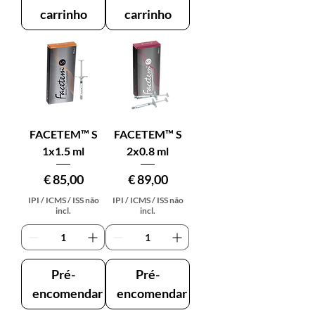
carrinho
carrinho
FACETEM™ S
FACETEM™ S
1x1.5 ml
2x0.8 ml
Preço
Preço
€ 85,00
€ 89,00
IPI / ICMS / ISS não
IPI / ICMS / ISS não
incl.
incl.
Pré-
Pré-
encomendar
encomendar