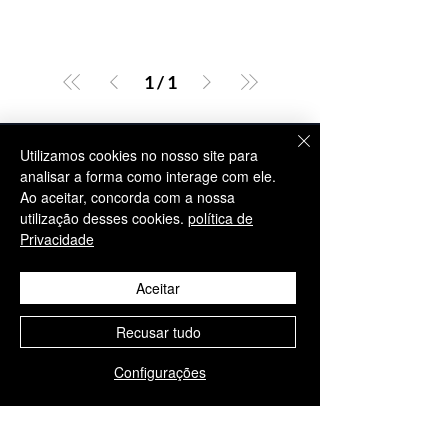
1
/
1
Utilizamos cookies no nosso site para
CONTACTO
analisar a forma como interage com ele.
+34 952 329 698
Ao aceitar, concorda com a nossa
info@aesthisave.com
utilização desses cookies.
política de
Privacidade
Av. Virgen del Rocío
C.C. La Colonia, CNC, 18
29670, San Pedro de
Aceitar
Alcántara
Málaga, Espanha
Recusar tudo
Configurações