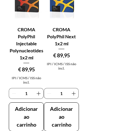
CROMA
CROMA
PolyPhil
PolyPhil Next
Injectable
1x2 ml
Polynucleotides
Preço
€ 89,95
1x2 ml
IPI / ICMS / ISS não
Preço
€ 89,95
incl.
IPI / ICMS / ISS não
incl.
Adicionar
Adicionar
ao
ao
carrinho
carrinho