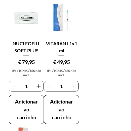
NUCLEOFILL
VITARAN I 1x1
SOFT PLUS
ml
Preço
Preço
€ 79,95
€ 49,95
IPI / ICMS / ISS não
IPI / ICMS / ISS não
incl.
incl.
Adicionar
Adicionar
ao
ao
carrinho
carrinho