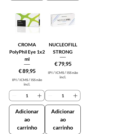
CROMA
NUCLEOFILL
PolyPhil Eye 1x2
STRONG
ml
Preço
€ 79,95
Preço
€ 89,95
IPI / ICMS / ISS não
incl.
IPI / ICMS / ISS não
incl.
Adicionar
Adicionar
ao
ao
carrinho
carrinho