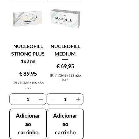
NUCLEOFILL
NUCLEOFILL
STRONG PLUS
MEDIUM
1x2 ml
Preço
€ 69,95
Preço
€ 89,95
IPI / ICMS / ISS não
incl.
IPI / ICMS / ISS não
incl.
Adicionar
Adicionar
ao
ao
carrinho
carrinho