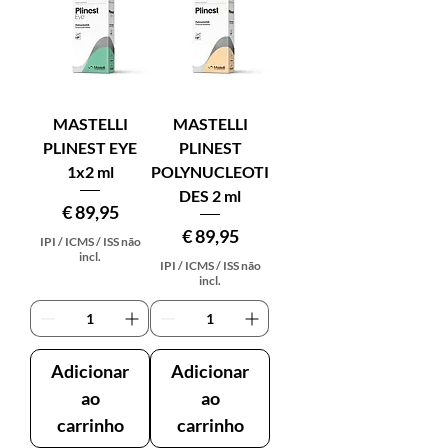
MASTELLI
MASTELLI
PLINEST EYE
PLINEST
1x2 ml
POLYNUCLEOTI
DES 2 ml
Preço
€ 89,95
Preço
€ 89,95
IPI / ICMS / ISS não
incl.
IPI / ICMS / ISS não
incl.
Adicionar
Adicionar
ao
ao
carrinho
carrinho