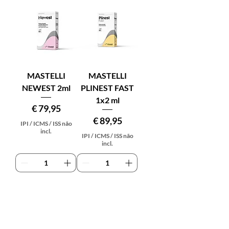
MASTELLI
MASTELLI
NEWEST 2ml
PLINEST FAST
1x2 ml
Preço
€ 79,95
Preço
€ 89,95
IPI / ICMS / ISS não
incl.
IPI / ICMS / ISS não
incl.
Adicionar
Adicionar
ao
ao
carrinho
carrinho