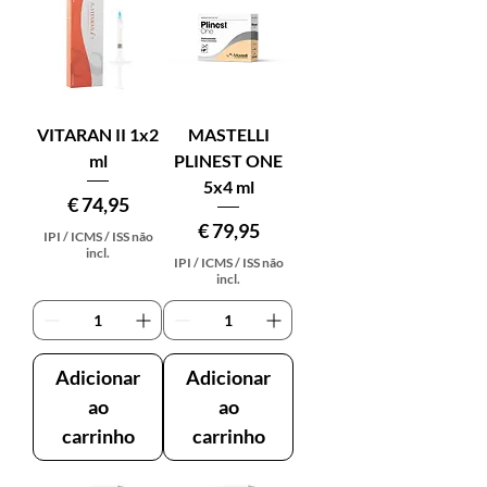
VITARAN II 1x2
MASTELLI
ml
PLINEST ONE
5x4 ml
Preço
€ 74,95
Preço
€ 79,95
IPI / ICMS / ISS não
incl.
IPI / ICMS / ISS não
incl.
Adicionar
Adicionar
ao
ao
carrinho
carrinho