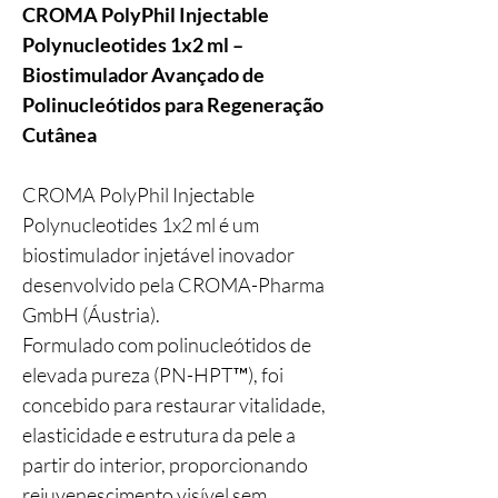
CROMA PolyPhil Injectable
Polynucleotides 1x2 ml –
Biostimulador Avançado de
Polinucleótidos para Regeneração
Cutânea
CROMA PolyPhil Injectable
Polynucleotides 1x2 ml é um
biostimulador injetável inovador
desenvolvido pela CROMA-Pharma
GmbH (Áustria).
Formulado com polinucleótidos de
elevada pureza (PN-HPT™), foi
concebido para restaurar vitalidade,
elasticidade e estrutura da pele a
partir do interior, proporcionando
rejuvenescimento visível sem