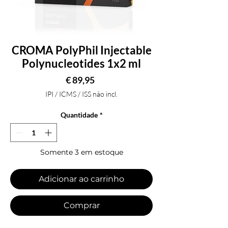
CROMA PolyPhil Injectable
Polynucleotides 1x2 ml
Preço
€ 89,95
IPI / ICMS / ISS não incl.
Quantidade
*
Somente 3 em estoque
Adicionar ao carrinho
Comprar