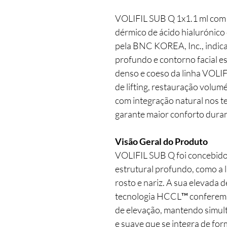
VOLIFIL SUB Q 1x1.1 ml com
dérmico de ácido hialurónico
pela BNC KOREA, Inc., indic
profundo e contorno facial e
denso e coeso da linha VOLIF
de lifting, restauração volumé
com integração natural nos te
garante maior conforto dura
Visão Geral do Produto
VOLIFIL SUB Q foi concebido
estrutural profundo, como a 
rosto e nariz. A sua elevada 
tecnologia HCCL™ conferem e
de elevação, mantendo simu
e suave que se integra de for