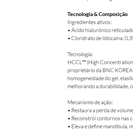
Tecnologia & Composição
Ingredientes ativos:
• Ácido hialurónico reticulad
• Cloridrato de lidocaína: 0,
Tecnologia:
HCCL™ (High Concentration 
proprietário da BNC KOREA 
homogeneidade do gel, elasti
melhorando a durabilidade, co
Mecanismo de ação:
• Restaura a perda de volum
• Reconstrói contornos nas
• Eleva e define mandíbula, m