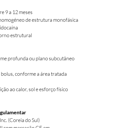
re 9 a 12 meses
l homogéneo de estrutura monofásica
lidocaína
orno estrutural
rme profunda ou plano subcutâneo
 bolus, conforme a área tratada
ão ao calor, sol e esforço físico
egulamentar
c. (Coreia do Sul)
 III com marcação CE em