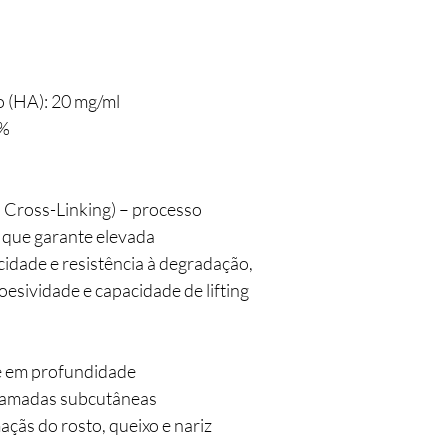
o (HA): 20 mg/ml
3%
Cross-Linking) – processo
que garante elevada
cidade e resistência à degradação,
esividade e capacidade de lifting
e em profundidade
 camadas subcutâneas
açãs do rosto, queixo e nariz