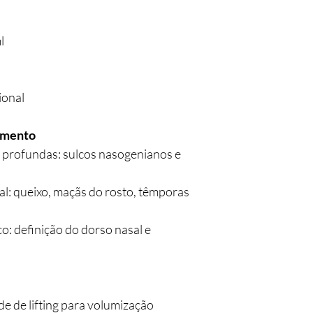
l
ional
amento
 profundas: sulcos nasogenianos e
al: queixo, maçãs do rosto, têmporas
co: definição do dorso nasal e
de de lifting para volumização