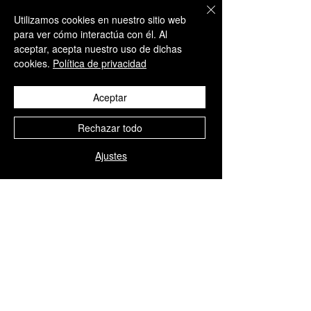
recalca que nuestros productos
Utilizamos cookies en nuestro sitio web
están
destinados exclusivamente al
para ver cómo interactúa con él. Al
uso profesional
. Los tratamientos
aceptar, acepta nuestro uso de dichas
deben ser realizados únicamente por
cookies.
Política de privacidad
personal sanitario cualificado
,
Aceptar
garantizando los más altos
estándares de
seguridad, precisión
Rechazar todo
y atención al paciente
.
Ajustes
Productos
relacionados