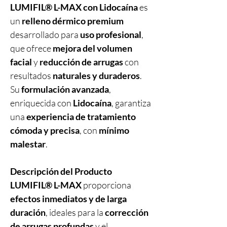
LUMIFIL® L-MAX con Lidocaína
es
un
relleno dérmico premium
desarrollado para
uso profesional
,
que ofrece
mejora del volumen
facial
y
reducción de arrugas
con
resultados
naturales y duraderos
.
Su
formulación avanzada
,
enriquecida con
Lidocaína
, garantiza
una
experiencia de tratamiento
cómoda y precisa
, con
mínimo
malestar
.
Descripción del Producto
LUMIFIL® L-MAX
proporciona
efectos inmediatos y de larga
duración
, ideales para la
corrección
de arrugas profundas
y el