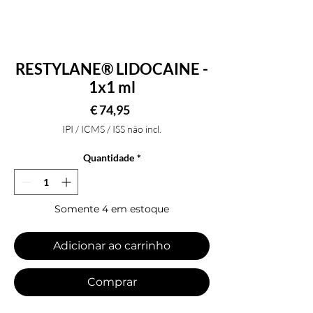
RESTYLANE® LIDOCAINE -
1x1 ml
Preço
€ 74,95
IPI / ICMS / ISS não incl.
Quantidade
*
Somente 4 em estoque
Adicionar ao carrinho
Comprar