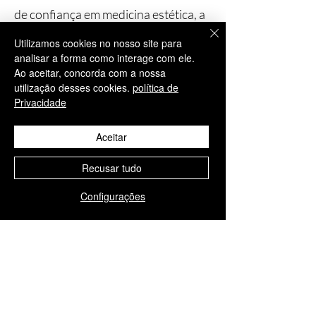
de confiança em medicina estética, a
Aesthisave® enfatiza que os nossos
Utilizamos cookies no nosso site para
produtos se destinam estritamente a
analisar a forma como interage com ele.
uso profissional.
Ao aceitar, concorda com a nossa
utilização desses cookies.
política de
Insistimos que estes tratamentos
Privacidade
sejam realizados apenas por
profissionais devidamente formados
Aceitar
e qualificados na área médica,
garantindo os mais elevados padrões
Recusar tudo
de segurança, precisão e cuidados ao
Configurações
paciente.
Produtos
relacionados